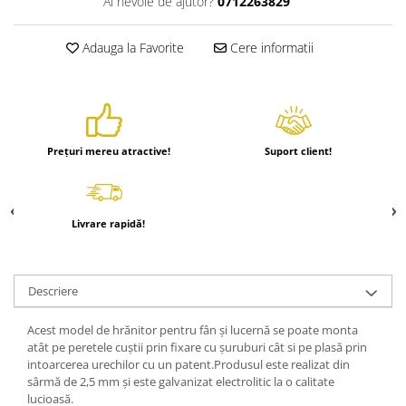
Ai nevoie de ajutor?
0712263829
Adauga la Favorite
Cere informatii
Prețuri mereu atractive!
Suport client!
Livrare rapidă!
Descriere
Acest model de hrănitor pentru fân și lucernă se poate monta
atât pe peretele cuștii prin fixare cu șuruburi cât si pe plasă prin
intoarcerea urechilor cu un patent.Produsul este realizat din
sârmă de 2,5 mm și este galvanizat electrolitic la o calitate
lucioasă.