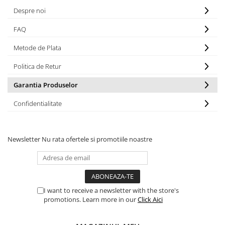
Hrănitori
Despre noi
Custi si accesorii
FAQ
Suplimente
Metode de Plata
Hrană
Politica de Retur
Prepelițe
Adăpători
Garantia Produselor
Hrănitori
Confidentialitate
Accesorii
Rozătoare
Newsletter
Nu rata ofertele si promotiile noastre
Hrană păsări
Combatere dăunători
Pisici
Grădină
I want to receive a newsletter with the store's
promotions. Learn more in our
Click Aici