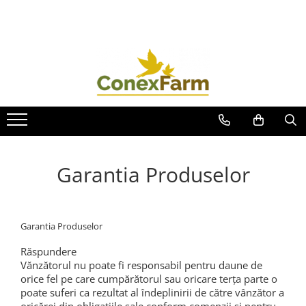
Toate Produsele
Păsări de curte
Adăpători
Hrănitori
Accesorii
Suplimente
Garantia Produselor
Porumbei
Adăpători
Hrănitori
Garantia Produselor
Accesorii
Răspundere
Coșuri de transport
Vănzătorul nu poate fi responsabil pentru daune de
Suplimente
orice fel pe care cumpărătorul sau oricare terța parte o
poate suferi ca rezultat al îndeplinirii de către vânzător a
Suplimente - Ovigor