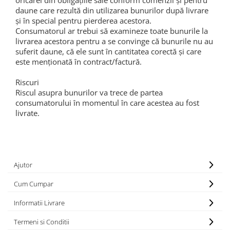
oricărei din obligațiile sale conform comenzii și pentru
Suplimente - Klaus
daune care rezultă din utilizarea bunurilor după livrare
și în special pentru pierderea acestora.
Diverse Suplimente
Consumatorul ar trebui să examineze toate bunurile la
Suplimente Cest Pharma
livrarea acestora pentru a se convinge că bunurile nu au
Suplimente Röhnfried
suferit daune, că ele sunt în cantitatea corectă și care
este menționată în contract/factură.
Suplimente Belgica de Weerd
Suplimente Natural
Riscuri
Suplimente - Berger Pigeons
Riscul asupra bunurilor va trece de partea
Păsări exotice
consumatorului în momentul în care acestea au fost
livrate.
Adăpători
Hrănitori
Colivii
Accesorii
Ajutor
Jucării
Cum Cumpar
Suplimente
Informatii Livrare
Iepuri
Termeni si Conditii
Adăpători