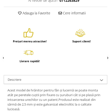
Ai nevoie de ajutor?
0712263829
Adauga la Favorite
Cere informatii
Prețuri mereu atractive!
Suport client!
Livrare rapidă!
Descriere
Acest model de hrănitor pentru fân și lucernă se poate monta
atât pe peretele cuștii prin fixare cu șuruburi cât si pe plasă prin
intoarcerea urechilor cu un patent.Produsul este realizat din
sârmă de 2,5 mm și este galvanizat electrolitic la o calitate
lucioasă.