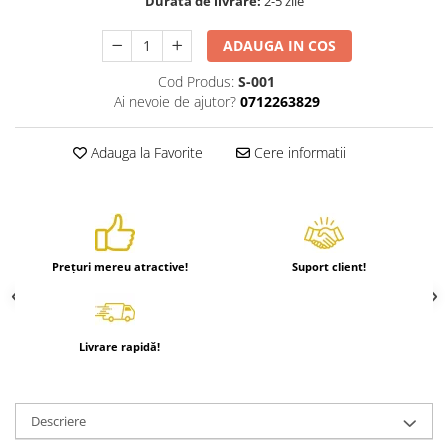
Durata de livrare:
2-5 zile
ADAUGA IN COS
Cod Produs:
S-001
Ai nevoie de ajutor?
0712263829
Adauga la Favorite
Cere informatii
Prețuri mereu atractive!
Suport client!
Livrare rapidă!
Descriere