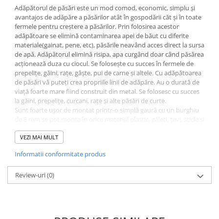
Adăpătorul de păsări este un mod comod, economic, simplu şi
avantajos de adăpăre a păsărilor atât în gospodării căt şi în toate
fermele pentru creştere a păsărilor. Prin folosirea acestor
adăpătoare se elimină contaminarea apei de băut cu diferite
materiale(gainat, pene, etc), păsările neavând acces direct la sursa
de apă. Adăpătorul elimină risipa, apa curgând doar când păsărea
acţionează duza cu ciocul. Se foloseşte cu succes în fermele de
prepeliţe, găini, raţe, gâşte, pui de carne şi altele. Cu adăpătoarea
de păsări vă puteţi crea propriile linii de adăpăre. Au o durată de
viață foarte mare fiind construit din metal. Se folosesc cu succes
la găini, prepelițe, curcani, rațe și alte păsări de curte.
Sunt foarte ușor de montat printr-o simplă gaură cu un burghiu
de 8 mm se pot monta în orice material plastic, găleți, țevi, sticle și
recipiente de plastic. Nu aveti nevoie de unelte suplimentare,
niplurire iși fac singure filet.
VEZI MAI MULT
Informatii conformitate produs
Review-uri
(0)