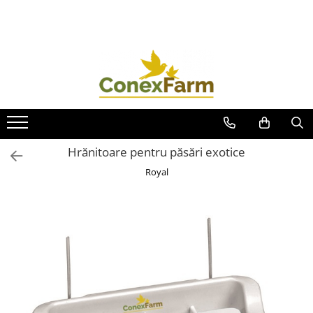
Toate Produsele
Păsări de curte
Adăpători
Hrănitori
Accesorii
Hrănitoare pentru păsări exotice
Suplimente
Royal
Porumbei
Adăpători
Hrănitori
Accesorii
Coșuri de transport
Suplimente
Suplimente - Ovigor