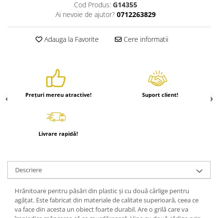
Cod Produs:
G14355
Hrănitori
Ai nevoie de ajutor?
0712263829
Custi si accesorii
Adauga la Favorite
Cere informatii
Suplimente
Hrană
Prepelițe
Adăpători
Prețuri mereu atractive!
Suport client!
Hrănitori
Accesorii
Rozătoare
Livrare rapidă!
Hrană păsări
Combatere dăunători
Pisici
Descriere
Grădină
Hrănitoare pentru păsări din plastic și cu două cârlige pentru
agățat. Este fabricat din materiale de calitate superioară, ceea ce
va face din acesta un obiect foarte durabil. Are o grilă care va