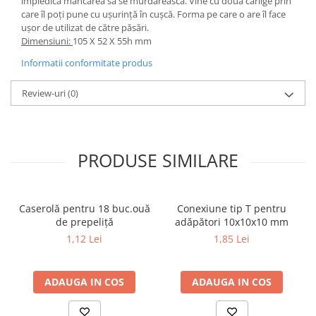
împiedica mâncarea să se murdărească. Vine cu două cârlige prin
care îl poți pune cu ușurință în cușcă. Forma pe care o are îl face
ușor de utilizat de către păsări.
Dimensiuni:
105 X 52 X 55h mm
Informatii conformitate produs
Review-uri
(0)
PRODUSE SIMILARE
Caserolă pentru 18 buc.ouă
Conexiune tip T pentru
de prepeliță
adăpători 10x10x10 mm
1,12 Lei
1,85 Lei
ADAUGA IN COS
ADAUGA IN COS