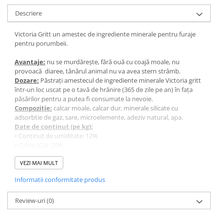
Descriere
Victoria Gritt un amestec de ingrediente minerale pentru furaje
pentru porumbeii.
Avantaje:
nu se murdărește, fără ouă cu coajă moale, nu
provoacă diaree, tânărul animal nu va avea stern strâmb.
Dozare:
Păstrați amestecul de ingrediente minerale Victoria gritt
într-un loc uscat pe o tavă de hrănire (365 de zile pe an) în fața
păsărilor pentru a putea fi consumate la nevoie.
Compoziție:
calcar moale, calcar dur, minerale silicate cu
adsorbtie de gaz, sare, microelemente, adeziv natural, apa.
Date de conținut (pe kg):
• Conținut de umiditate: 12%
• Calciu (Ca): 29%
• Carbohidrați: 3%
• Fier (Fe) (E1): 560 mg
VEZI MAI MULT
Ambalaj: sac de 7 kg.
Informatii conformitate produs
Review-uri
(0)