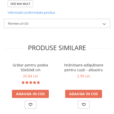
25°C. Păstrați în ambalajul original, departe de umiditate și de
VEZI MAI MULT
lumina directă a soarelui. A nu se lăsa la îndemana copiilor. Nu
Informatii conformitate produs
utilizați după data de expirare.
Review-uri
(0)
PRODUSE SIMILARE
Grătar pentru podea
Hrănitoare-adăpătoare
50x50x8 cm
pentru cuști - albastru
20,84 Lei
2,90 Lei
ADAUGA IN COS
ADAUGA IN COS