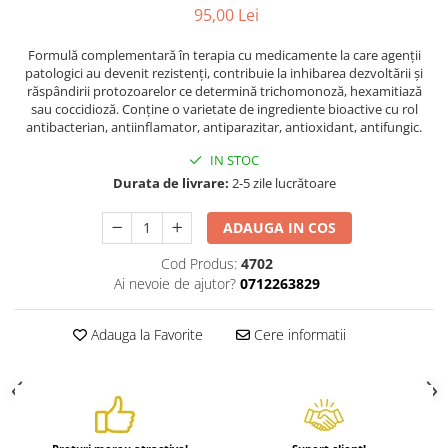
95,00 Lei
Formulă complementară în terapia cu medicamente la care agenţii
patologici au devenit rezistenţi, contribuie la inhibarea dezvoltării şi
răspândirii protozoarelor ce determină trichomonoză, hexamitiază
sau coccidioză. Conţine o varietate de ingrediente bioactive cu rol
antibacterian, antiinflamator, antiparazitar, antioxidant, antifungic.
IN STOC
Durata de livrare:
2-5 zile lucrătoare
ADAUGA IN COS
Cod Produs:
4702
Ai nevoie de ajutor?
0712263829
Adauga la Favorite
Cere informatii