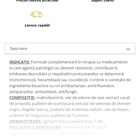
Prețuri mereu atractive!
Suport client!
Livrare rapidă!
Descriere
INDICAȚII:
Formulă complementară în terapia cu medicamente
la care agenţii patologici au devenit rezistenţi, contribuie la
inhibarea dezvoltării şi răspândirii protozoarelor ce determină
trichomonoză, hexamitiază sau coccidioză. Conţine o varietate de
ingrediente bioactive cu rol antibacterian, antiinflamator,
antiparazitar, antioxidant, antifungic.
COMPOZIȚIE:
maltodextrină, ulei de arbore de ceai, extract uscat
de propolis, pulbere de scorțișoară, extract de semințe de chimen
negru (Nigella Sativa), pulbere de Artemisia Sieberi, ulei de Neem,
pulbere de Origanum, pulbere de Turmeric.
ADMINISTRARE:
5g/kg hrană completă timp 7 zile.
PRECAUȚII ȘI DEPOZITARE:
Nerecomandat în cazul
hipersensibilităţii la oricare dintre ingrediente.
A se depozita într-un loc uscat, la temperaturi care nu depășesc