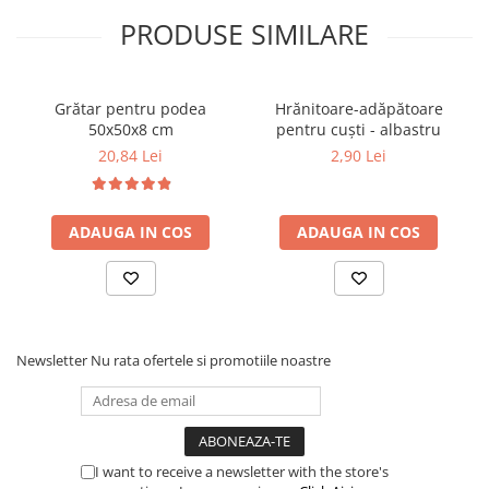
nu depăşesc 25°C, departe de umiditate şi de lumina directă a
PRODUSE SIMILARE
soarelui.
PRECAUŢII:
A nu se lăsa la îndemâna copiilor. Nu utilizați după
data de expirare.
VALABIL PÂNĂ LA:
Vezi data marcată pe ambalaj.
Grătar pentru podea
Hrănitoare-adăpătoare
50x50x8 cm
pentru cuști - albastru
20,84 Lei
2,90 Lei
ADAUGA IN COS
ADAUGA IN COS
Newsletter
Nu rata ofertele si promotiile noastre
I want to receive a newsletter with the store's