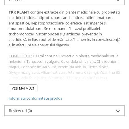
TKK PLANT
conține extracte din plante medicinale cu proprietăți
coccidiostatice, antiprotozoare, antiseptice, antiinflamatoare,
antispastice, hepatoprotectoare, coleretice, astringențe și
imunomodulatoare. Se recomanda în cazul profilaxiei
trichomonozei, histomonozei şi giardiozei, preventiv în
coccidioză, în lipsa poftei de mâncare, în anemie, în convalescenţă
şi în afecțiuni ale aparatului digestiv.
COMPOZIȚIE:
100 ml conţine: Extract din plante medicinale Inula
helenium, Tanacetum vulgare, Calendula officinalis, Chelidonium
majus, Coriandrum sativum, Artemîşia annua, Urtica dioică,
Glycyrrhiza glabră, Allium sativum; Vitamina C (2 mg), Vitamina B5
(1 mg), Acid folic (1 mg), Vitamina D3 (1 mg), Biotină (1 mg),
Metionină (4 mg), Calciu (2 mg), Fosfor (1 mg), excipienți.
VALORI NUTRIŢIONALE
VEZI MAI MULT
: Umiditate 96,70%,Proteină brută 0,83%,
Grăsime brută 0,05%, Cenuşă brută 0,50 %, Energie brută 11,45
Informatii conformitate produs
Kcal/100g.
ADMINISTRARE:
Preventiv: 10-15 ml/1 L apă. Serecomandă cure
lunare a câte 7-10 zile.
Review-uri
(0)
Curativ: 20 ml/1 L apă, timp de 7-10 zile. Se poate
administra încontinuu în caz de necesitate.
DEPOZITARE:
A se depozita într-un loc uscat, la temperaturi care