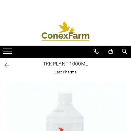
Toate Produsele
Păsări de curte
Adăpători
Hrănitori
Accesorii
TKK PLANT 1000ML
Suplimente
Cest Pharma
Porumbei
Adăpători
Hrănitori
Accesorii
Coșuri de transport
Suplimente
Suplimente - Ovigor