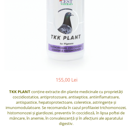
Suplimente - Klaus
Diverse Suplimente
Suplimente Cest Pharma
Suplimente Röhnfried
Suplimente Belgica de Weerd
Suplimente Natural
Suplimente - Berger Pigeons
Păsări exotice
Adăpători
Hrănitori
155,00 Lei
Colivii
TKK PLANT
conține extracte din plante medicinale cu proprietăți
Accesorii
coccidiostatice, antiprotozoare, antiseptice, antiinflamatoare,
antispastice, hepatoprotectoare, coleretice, astringențe și
Jucării
imunomodulatoare. Se recomanda în cazul profilaxiei trichomonozei,
Suplimente
histomonozei şi giardiozei, preventiv în coccidioză, în lipsa poftei de
mâncare, în anemie, în convalescenţă şi în afecțiuni ale aparatului
Iepuri
digestiv.
Adăpători