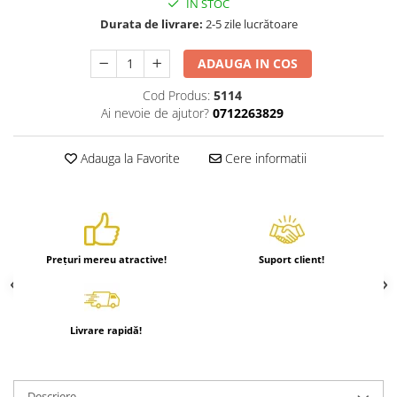
IN STOC
Hrănitori
Durata de livrare:
2-5 zile lucrătoare
Custi si accesorii
ADAUGA IN COS
Suplimente
Cod Produs:
5114
Hrană
Ai nevoie de ajutor?
0712263829
Prepelițe
Adăpători
Adauga la Favorite
Cere informatii
Hrănitori
Accesorii
Rozătoare
Hrană păsări
Prețuri mereu atractive!
Suport client!
Combatere dăunători
Pisici
Grădină
Livrare rapidă!
Descriere