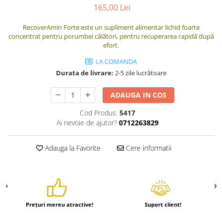
165,00 Lei
Hrănitori
Custi si accesorii
RecoverAmin Forte este un supliment alimentar lichid foarte
concentrat pentru porumbei călători, pentru recuperarea rapidă după
Suplimente
efort.
Hrană
LA COMANDA
Prepelițe
Durata de livrare:
2-5 zile lucrătoare
Adăpători
ADAUGA IN COS
Hrănitori
Cod Produs:
5417
Accesorii
Ai nevoie de ajutor?
0712263829
Rozătoare
Hrană păsări
Adauga la Favorite
Cere informatii
Combatere dăunători
Pisici
Grădină
Prețuri mereu atractive!
Suport client!