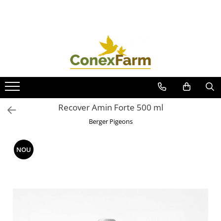
Toate Produsele
Păsări de curte
Adăpători
Hrănitori
Accesorii
Recover Amin Forte 500 ml
Suplimente
Berger Pigeons
Porumbei
Adăpători
NOU
Hrănitori
Accesorii
Coșuri de transport
Suplimente
Suplimente - Ovigor