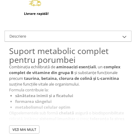
Livrare rapidă!
Descriere
Suport metabolic complet
pentru porumbei
Combinația echilibrată de
aminoacizi esențiali
, un
complex
complet de vitamine din grupa B
și substanțe funcționale
precum
taurina, betaina, clorura de colină și L-carnitina
susține funcțiile vitale ale organismului.
Formula contribuie la:
sănătatea inimii și a ficatului
formarea sângelui
metabolismul celular optim
Oligoelementele sub formă
chelată
asigură o biodisponibilitate
ridicată, întăresc
sistemul imunitar
și cresc
toleranța la stres
.
Produsul este ideal:
VEZI MAI MULT
după curse și efort intens