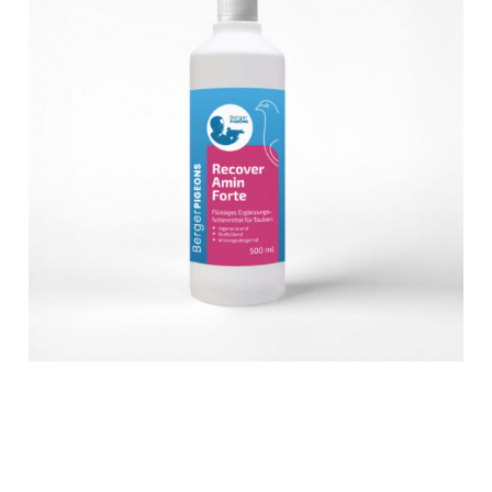
Suplimente - Klaus
Diverse Suplimente
Suplimente Cest Pharma
Suplimente Röhnfried
Suplimente Belgica de Weerd
Suplimente Natural
Suplimente - Berger Pigeons
Păsări exotice
Adăpători
Hrănitori
Colivii
Accesorii
Jucării
Suplimente
Iepuri
Adăpători