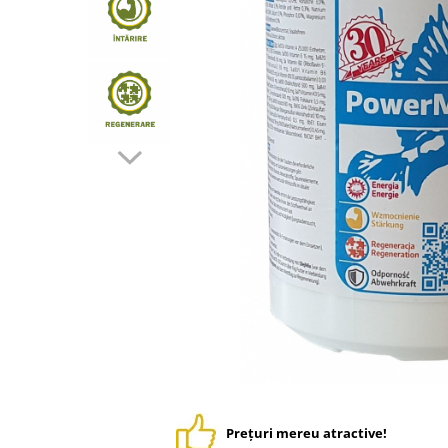
Suplimente - Klaus
Diverse Suplimente
Suplimente Cest Pharma
Suplimente Röhnfried
Suplimente Belgica de Weerd
Suplimente Natural
Suplimente - Berger Pigeons
Păsări exotice
Adăpători
Hrănitori
Colivii
Accesorii
Jucării
Suplimente
Iepuri
Prețuri mereu atractive!
Adăpători