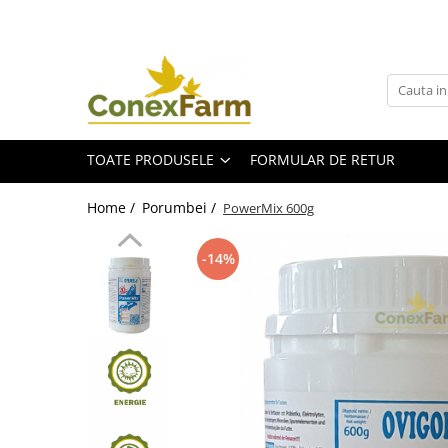
Toate Produsele
Păsări de curte
Adăpători
TOATE PRODUSELE
FORMULAR DE RETUR
Hrănitori
Accesorii
Home /
Porumbei /
PowerMix 600g
Suplimente
Porumbei
-14%
Adăpători
Hrănitori
Accesorii
Coșuri de transport
Suplimente
Suplimente - Ovigor