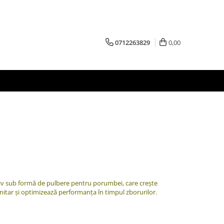
0712263829
0,00
iv sub formă de pulbere pentru porumbei, care crește
nitar și optimizează performanța în timpul zborurilor.