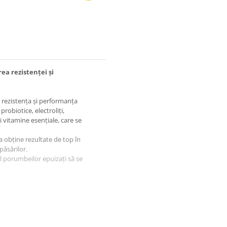
ea rezistenței și
 rezistența și performanța
robiotice, electroliți,
 vitamine esențiale, care se
a obține rezultate de top în
păsărilor.
 porumbeilor epuizați să se
într-o formulă echilibrată