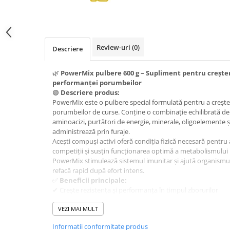
Hrănitori
Custi si accesorii
Suplimente
Review-uri
(0)
Descriere
Hrană
🌿
PowerMix pulbere 600 g – Supliment pentru creșter
Prepelițe
performanței porumbeilor
Adăpători
🟢
Descriere produs:
PowerMix este o pulbere special formulată pentru a crește
Hrănitori
porumbeilor de curse. Conține o combinație echilibrată de p
Accesorii
aminoacizi, purtători de energie, minerale, oligoelemente și
administrează prin furaje.
Rozătoare
Acești compuși activi oferă condiția fizică necesară pentru 
Hrană păsări
competiții și susțin funcționarea optimă a metabolismului 
PowerMix stimulează sistemul imunitar și ajută organismul
Combatere dăunători
refacă rapid după efort intens.
Pisici
✅
Beneficii principale:
Grădină
✔ Crește rezistența și performanța în timpul zborurilor
✔ Susține metabolismul și refacerea organismului
✔ Stimulează sistemul imunitar
VEZI MAI MULT
✔ Conține vitamine, minerale, aminoacizi și oligoelemente 
Informatii conformitate produs
⚖️
Mod de utilizare: