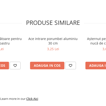
PRODUSE SIMILARE
zbor
ătoare pentru
Ace intrare porumbei aluminiu
Așternut pe
- albastru
30 cm
nucă de 
Lei
3,25 Lei
3,
COS
ADAUGA IN COS
ADAUGA I
. Learn more in our
Click Aici