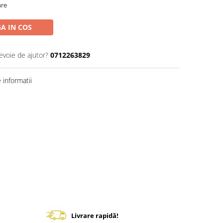
are
A IN COS
evoie de ajutor?
0712263829
informatii
Livrare rapidă!