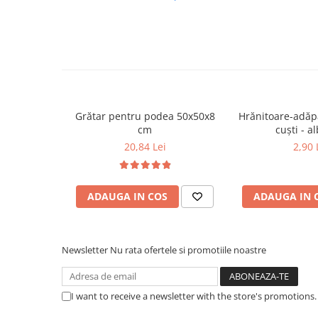
Doza recomandată: 10-20 g la 1 kg furaj
Perioada de concurs: 2-3 ori pe săptămână
Perioada de odihnă: o dată pe săptămână
Perioada de vărsare: 2 ori pe săptămână
Zboruri pe distanțe lungi: începând cu 5 zile înainte de 
📦
Ambalaj:
Cutie cu pulbere 600 g
Grătar pentru podea 50x50x8
Hrănitoare-adăp
cm
cuști 
20,84 Lei
2,90 
ADAUGA IN COS
ADAUGA IN 
Newsletter
Nu rata ofertele si promotiile noastre
I want to receive a newsletter with the store's promotions