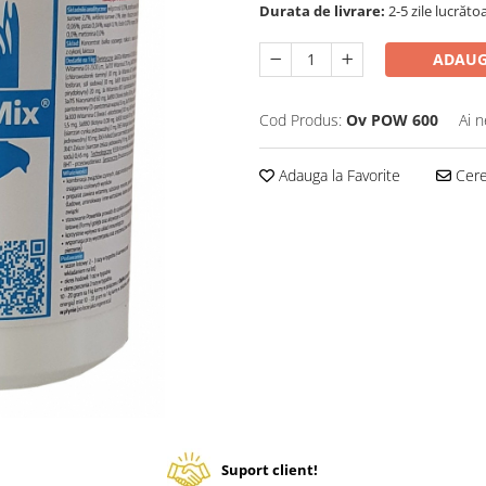
Durata de livrare:
2-5 zile lucrăto
ADAUG
Cod Produs:
Ov POW 600
Ai n
Adauga la Favorite
Cere 
Suport client!