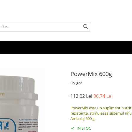
PowerMix 600g
Ovigor
112,02 Lei
96,74 Lei
PowerMix este un supliment nutrit
rezistența, stimulează sistemul imu
Ambalaj 600 g.
IN STOC