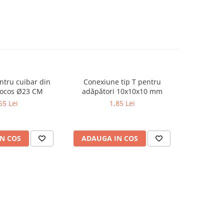
ntru cuibar din
Conexiune tip T pentru
Hrănitoare
cocos Ø23 CM
adăpători 10x10x10 mm
65 Lei
1,85 Lei
N COS
ADAUGA IN COS
ADAUG