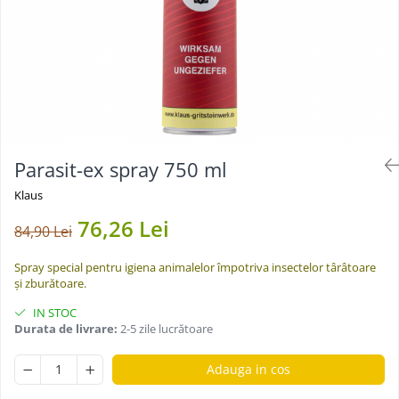
Suplimente - Klaus
Diverse Suplimente
Suplimente Cest Pharma
Suplimente Röhnfried
Suplimente Belgica de Weerd
Suplimente Natural
Suplimente - Berger Pigeons
Parasit-ex spray 750 ml
Păsări exotice
Klaus
Adăpători
76,26 Lei
Hrănitori
84,90 Lei
Colivii
Spray special pentru igiena animalelor împotriva insectelor târâtoare
Accesorii
și zburătoare.
Jucării
IN STOC
Durata de livrare:
2-5 zile lucrătoare
Suplimente
Iepuri
Adauga in cos
Adăpători