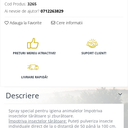
Cod Produs:
3265
Hrănitori
Ai nevoie de ajutor?
0712263829
Custi si accesorii
Adauga la Favorite
Cere informatii
Suplimente
Hrană
Prepelițe
Adăpători
PREȚURI MEREU ATRACTIVE!
SUPORT CLIENT!
Hrănitori
Accesorii
Rozătoare
LIVRARE RAPIDĂ!
Hrană păsări
Combatere dăunători
Descriere
Pisici
Grădină
Spray special pentru igiena animalelor împotriva
insectelor târâtoare și zburătoare.
Împotriva insectelor târâtoare:
Puteți pulveriza insecte
individuale direct de la o distanță de 50 până la 100 cm.