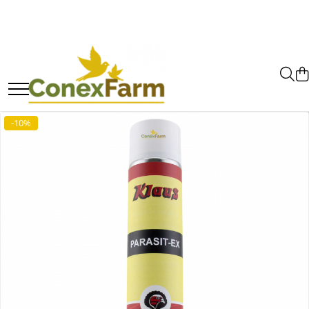
Toate Produsele
Păsări de curte
Adăpători
Hrănitori
-10%
Accesorii
Suplimente
Porumbei
Adăpători
Hrănitori
Accesorii
Coșuri de transport
Suplimente
Suplimente - Ovigor