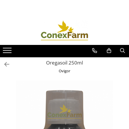
Toate Produsele
Păsări de curte
Adăpători
Hrănitori
Accesorii
Oregasoil 250ml
Suplimente
Ovigor
Porumbei
Adăpători
Hrănitori
Accesorii
Coșuri de transport
Suplimente
Suplimente - Ovigor