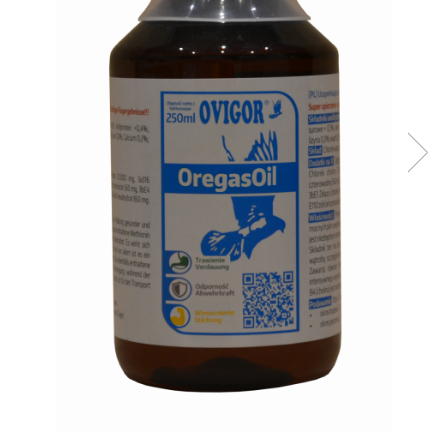
Suplimente - Klaus
Diverse Suplimente
Suplimente Cest Pharma
Suplimente Röhnfried
Suplimente Belgica de Weerd
Suplimente Natural
Suplimente - Berger Pigeons
Păsări exotice
Adăpători
Hrănitori
Colivii
Accesorii
Jucării
Suplimente
Iepuri
Adăpători