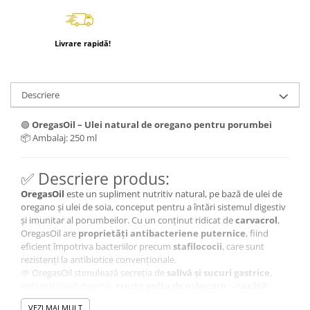
Livrare rapidă!
Descriere
🟢
OregasOil – Ulei natural de oregano pentru porumbei
📦 Ambalaj: 250 ml
✅ Descriere produs:
OregasOil
este un supliment nutritiv natural, pe bază de ulei de
oregano și ulei de soia, conceput pentru a întări sistemul digestiv
și imunitar al porumbeilor. Cu un conținut ridicat de
carvacrol
,
OregasOil are
proprietăți antibacteriene puternice
, fiind
eficient împotriva bacteriilor precum
stafilococii
, care sunt
rezistenți la antibiotice convenționale.
🌱 OregasOil stimulează secreția de
salivă și sucuri gastrice
,
îmbunătățind digestia,
crește pofta de mâncare
și
curăță
organismul de toxine
, prevenind
diareea
și susținând
VEZI MAI MULT