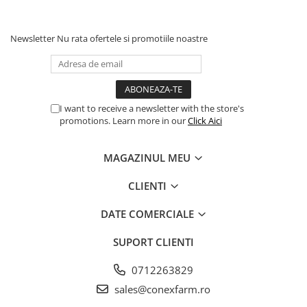
✔
Detoxifică organismul
și întărește sistemul imunitar
✔ Susține sănătatea sistemului digestiv în mod natural
Newsletter
Nu rata ofertele si promotiile noastre
I want to receive a newsletter with the store's
promotions. Learn more in our
Click Aici
MAGAZINUL MEU
CLIENTI
DATE COMERCIALE
SUPORT CLIENTI
0712263829
sales@conexfarm.ro