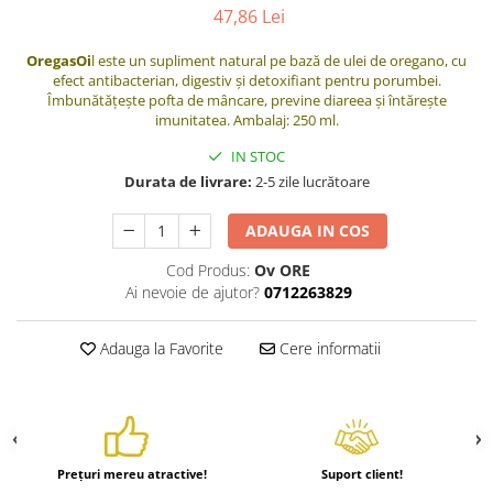
47,86 Lei
Hrănitori
Custi si accesorii
OregasOi
l este un supliment natural pe bază de ulei de oregano, cu
efect antibacterian, digestiv și detoxifiant pentru porumbei.
Suplimente
Îmbunătățește pofta de mâncare, previne diareea și întărește
imunitatea. Ambalaj: 250 ml.
Hrană
IN STOC
Prepelițe
Durata de livrare:
2-5 zile lucrătoare
Adăpători
Hrănitori
ADAUGA IN COS
Accesorii
Cod Produs:
Ov ORE
Rozătoare
Ai nevoie de ajutor?
0712263829
Hrană păsări
Combatere dăunători
Adauga la Favorite
Cere informatii
Pisici
Grădină
Prețuri mereu atractive!
Suport client!