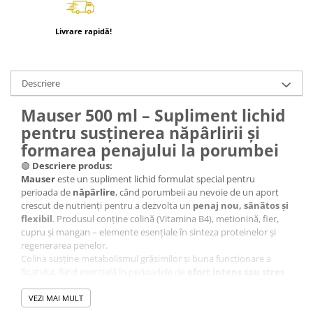
Livrare rapidă!
Descriere
Mauser 500 ml – Supliment lichid
pentru susținerea năpârlirii și
formarea penajului la porumbei
🟢
Descriere produs:
Mauser
este un supliment lichid formulat special pentru
perioada de
năpârlire
, când porumbeii au nevoie de un aport
crescut de nutrienți pentru a dezvolta un
penaj nou, sănătos și
flexibil
. Produsul conține colină (Vitamina B4), metionină, fier,
cupru și mangan – elemente esențiale în sinteza proteinelor și
regenerarea penelor.
Colina susține metabolismul grăsimilor și buna funcționare a
ficatului, fiind esențială în perioadele de
efort intens sau stres
biologic
(precum zborurile sau năpârlirea). Metionina contribuie
direct la formarea penajului, iar mineralele adăugate oferă suport
VEZI MAI MULT
sistemului imunitar și regenerativ.