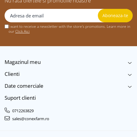
Nu rata ofertele si promotiile noastre
I want to receive a newsletter with the store's promotions. Learn more in
our
Click Aici
Magazinul meu
Clienti
Date comerciale
Suport clienti
0712263829
sales@conexfarm.ro