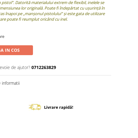
istol”. Datorită materialului extrem de flexibil, inelele se
dimensiunea lor originală. Poate fi îndepărtat cu ușurință în
ras înapoi pe „manșonul pistolului” și este gata de utilizare
re poate fi reumplut oricând cu inel.
are
A IN COS
nevoie de ajutor?
0712263829
informatii
Livrare rapidă!