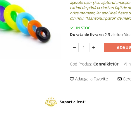
așezate ușor și cu ajutorul „manșon p
extind de până la cinci ori față de 
orice moment, iar apoi inelul este t
din nou. “Manșonul pistol” de marca
IN STOC
Durata de livrare:
2-5 zile lucrăto
ADAUG
Cod Produs:
Conrelkit10r
Ai 
Adauga la Favorite
Cere 
Suport client!