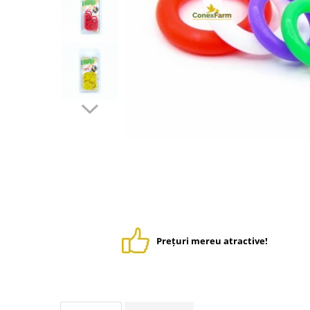
Suplimente - Klaus
Diverse Suplimente
Suplimente Cest Pharma
Suplimente Röhnfried
Suplimente Belgica de Weerd
Suplimente Natural
Suplimente - Berger Pigeons
Păsări exotice
Adăpători
Hrănitori
Colivii
Accesorii
Jucării
Prețuri mereu atractive!
Suplimente
Iepuri
Adăpători