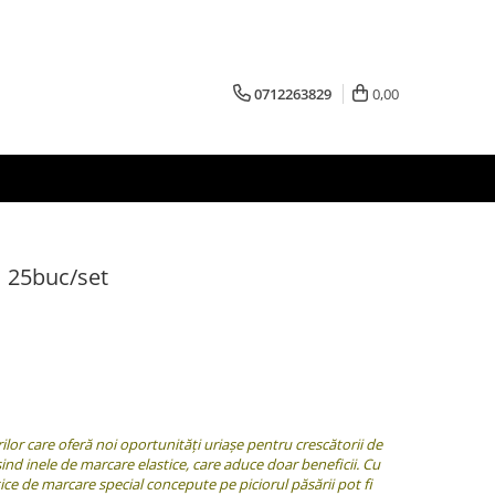
0712263829
0,00
m 25buc/set
or care oferă noi oportunități uriașe pentru crescătorii de
sind inele de marcare elastice, care aduce doar beneficii. Cu
tice de marcare special concepute pe piciorul păsării pot fi