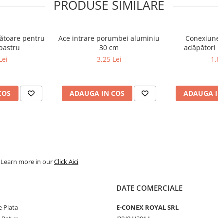
PRODUSE SIMILARE
 mm; Ø 4,5 mm; Ø 6 mm; Ø 7 mm;
 la mai mic la mai subțire și
ătoare pentru
Ace intrare porumbei aluminiu
Conexiune
- albastru
30 cm
adăpători
Lei
3,25 Lei
1,
COS
ADAUGA IN COS
ADAUGA I
. Learn more in our
Click Aici
DATE COMERCIALE
 Plata
E-CONEX ROYAL SRL