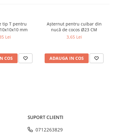
 tip T pentru
Așternut pentru cuibar din
Conexi
 10x10x10 mm
nucă de cocos Ø23 CM
adăpă
85 Lei
3,65 Lei
N COS
ADAUGA IN COS
ADAUG
SUPORT CLIENTI
0712263829