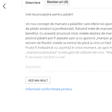
Review-uri
(0)
Descriere
Hrănitori
Custi si accesorii
Inel recunoaștere pentru păsări!
Suplimente
Un nou concept de marcare a păsărilor care oferă noi oport
Hrană
de păsări amatori și profesioniști, folosind inele de marcar
beneficii. Cu această structură mică, inelele elastice de m
Prepelițe
piciorul păsării pot fi așezate ușor și cu ajutorul „manșon p
Adăpători
extrem de flexibil, inelele se extind de până la cinci ori faț
Poate fi îndepărtat cu ușurință în orice moment, iar apoi in
Hrănitori
„manșonul pistolului” și este gata de utilizare din nou. “
fi reumplut oricând cu inel.
Accesorii
Rozătoare
Avantaje:
Marcarea păsărilor nou-născute este posibil chiar și la vâr
Hrană păsări
Datorită flexibilității foarte ridicate, se adaptează extra co
Combatere dăunători
curs de dezvoltare, evitând astfel inelele multiple și incomo
VEZI MAI MULT
Pisici
Ușor de utilizat de la cele mai mici păsări ornamentale p
Informatii conformitate produs
simplu introduceți piciorul păsării în capătul tubului mic de 
Grădină
marcajul nu mai este necesar, acesta poate fi ușor îndepărtat
Deoarece este un inel mic de marcare foarte îngust, este po
de marcare prin combinarea mai multor culori.
Inelele sunt disponibile în mai multe culori vibrante.