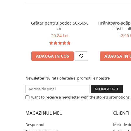
Disponibil în 8 game de diametre Ø 2 mm; Ø 3 mm; Ø 3,5
Ø 8 mm; Ø 9 mm, Ø 10 mm, Ø 12 mm, Ø 14 mm, Ø 16 mm.
„Manșonul pistol” pentru picior are 3 game de dimensiuni de
apoi crește treptat diametrul mânecii.
Grătar pentru podea 50x50x8
Hrănitoare-adăp
cm
cuști 
20,84 Lei
2,90 
ADAUGA IN COS
ADAUGA IN 
Newsletter
Nu rata ofertele si promotiile noastre
I want to receive a newsletter with the store's promotions
MAGAZINUL MEU
CLIENTI
Despre noi
Metode de