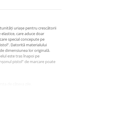
unități uriașe pentru crescătorii
e elastice, care aduce doar
arcare special concepute pe
istol”. Datorită materialului
ă de dimensiunea lor originală.
elul este tras înapoi pe
Manșonul pistol” de marcare poate
sta de câteva zile.
nfortabil la piciorul păsării în
ditățile asociate acestuia.
ână la porumbei mai mari. Pur și
plastic și trageți de inel. Dacă
 și reutilizat.
sibil să creșteți posibilitatea