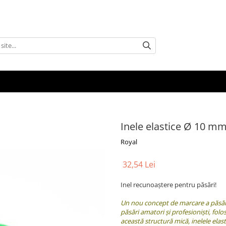
Inele elastice Ø 10 m
Royal
32,54 Lei
Inel recunoaștere pentru păsări!
Un nou concept de marcare a păsăril
păsări amatori și profesioniști, folo
această structură mică, inelele elas