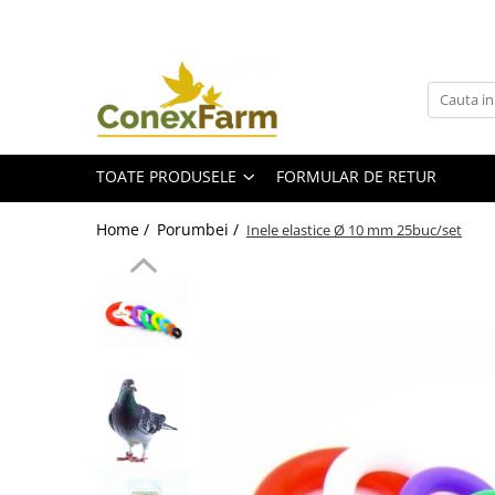
Toate Produsele
Păsări de curte
Adăpători
TOATE PRODUSELE
FORMULAR DE RETUR
Hrănitori
Accesorii
Home /
Porumbei /
Inele elastice Ø 10 mm 25buc/set
Suplimente
Porumbei
Adăpători
Hrănitori
Accesorii
Coșuri de transport
Suplimente
Suplimente - Ovigor