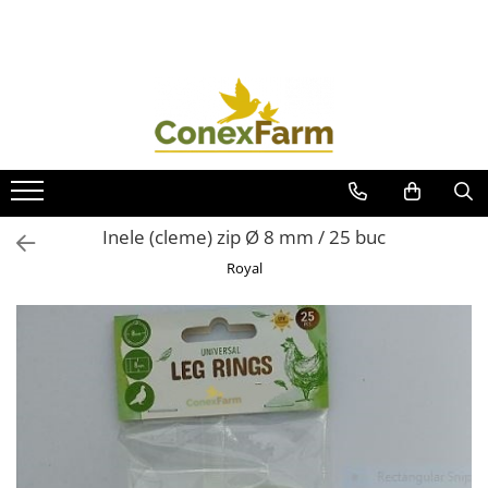
Toate Produsele
Păsări de curte
Adăpători
Hrănitori
Accesorii
Inele (cleme) zip Ø 8 mm / 25 buc
Suplimente
Royal
Porumbei
Adăpători
Hrănitori
Accesorii
Coșuri de transport
Suplimente
Suplimente - Ovigor