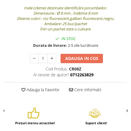
Hrănitori
Inele (cleme) destinate identificării porumbeilor.
Dimensiune : Ø 8 mm , înălțime 8 mm
Custi si accesorii
Diverse culori : roz fluorescent,galben fluorescent,negru.
Ambalare: 25 buc/pachet
Suplimente
Într-un pachet este o culoare.
Hrană
IN STOC
Prepelițe
Durata de livrare:
2-5 zile lucrătoare
Adăpători
ADAUGA IN COS
Hrănitori
Accesorii
Cod Produs:
CR08Z
Ai nevoie de ajutor?
0712263829
Rozătoare
Hrană păsări
Adauga la Favorite
Cere informatii
Combatere dăunători
Pisici
Grădină
Prețuri mereu atractive!
Suport client!