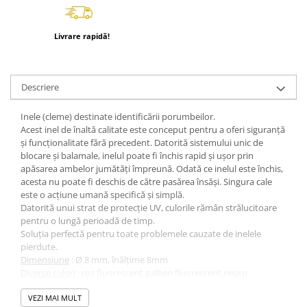
Livrare rapidă!
Descriere
Inele (cleme) destinate identificării porumbeilor.
Acest inel de înaltă calitate este conceput pentru a oferi siguranță
și funcționalitate fără precedent. Datorită sistemului unic de
blocare și balamale, inelul poate fi închis rapid și ușor prin
apăsarea ambelor jumătăți împreună. Odată ce inelul este închis,
acesta nu poate fi deschis de către pasărea însăși. Singura cale
este o acțiune umană specifică și simplă.
Datorită unui strat de protecție UV, culorile rămân strălucitoare
pentru o lungă perioadă de timp.
Soluția perfectă pentru toate problemele cauzate de inelele
pierdute.
Dimensiune
: Ø 8 mm, înălțime 8mm
Diverse culori
: roz fluorescent,galben fluorescent,negru.
Ambalare:
25 buc/pachet
Într-un pachet este o culoare.
VEZI MAI MULT