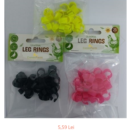
Suplimente - Klaus
Diverse Suplimente
Suplimente Cest Pharma
Suplimente Röhnfried
Suplimente Belgica de Weerd
Suplimente Natural
Suplimente - Berger Pigeons
Păsări exotice
Adăpători
Hrănitori
Colivii
Accesorii
Jucării
Suplimente
Iepuri
5,59 Lei
Adăpători