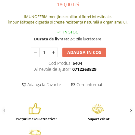
180,00 Lei
Hrănitori
Custi si accesorii
IMUNOFERM menține echilibrul florei intestinale,
îmbunătățește digestia și crește rezistența naturală a organismului.
Suplimente
IN STOC
Hrană
Durata de livrare:
2-5 zile lucrătoare
Prepelițe
Adăpători
ADAUGA IN COS
Hrănitori
Cod Produs:
5404
Ai nevoie de ajutor?
0712263829
Accesorii
Rozătoare
Adauga la Favorite
Cere informatii
Hrană păsări
Combatere dăunători
Pisici
Grădină
Prețuri mereu atractive!
Suport client!