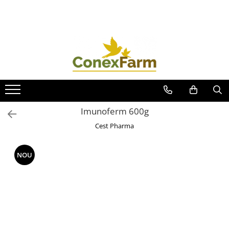
Toate Produsele
Păsări de curte
Adăpători
Hrănitori
Accesorii
Imunoferm 600g
Suplimente
Cest Pharma
Porumbei
Adăpători
NOU
Hrănitori
Accesorii
Coșuri de transport
Suplimente
Suplimente - Ovigor