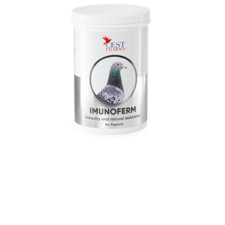
Suplimente - Klaus
Diverse Suplimente
Suplimente Cest Pharma
Suplimente Röhnfried
Suplimente Belgica de Weerd
Suplimente Natural
Suplimente - Berger Pigeons
Păsări exotice
Adăpători
Hrănitori
Colivii
Accesorii
Jucării
Suplimente
Iepuri
Adăpători