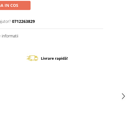
A IN COS
ajutor?
0712263829
informatii
Livrare rapidă!