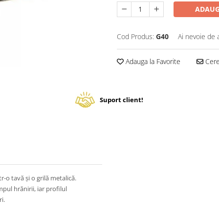
ADAUG
Cod Produs:
G40
Ai nevoie de 
Adauga la Favorite
Cere 
Suport client!
-o tavă și o grilă metalică.
ul hrănirii, iar profilul
i.