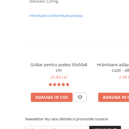
Greutate: 2,20 kg
Hrănitori
Custi si accesorii
Informatii conformitate produs
Suplimente
Hrană
Prepelițe
Adăpători
Hrănitori
Grătar pentru podea 50x50x8
Hrănitoare-adăp
Accesorii
cm
cuști 
Rozătoare
20,84 Lei
2,90 
Hrană păsări
Combatere dăunători
ADAUGA IN COS
ADAUGA IN 
Pisici
Grădină
Newsletter
Nu rata ofertele si promotiile noastre