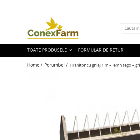
Toate Produsele
Păsări de curte
Adăpători
TOATE PRODUSELE
FORMULAR DE RETUR
Hrănitori
Accesorii
Home /
Porumbei /
Hrănitor cu grilaj 1 m – lemn tego – gril
Suplimente
Porumbei
Adăpători
Hrănitori
Accesorii
Coșuri de transport
Suplimente
Suplimente - Ovigor