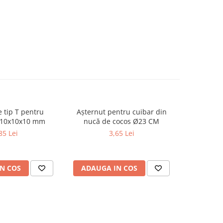
 tip T pentru
Așternut pentru cuibar din
Conexi
 10x10x10 mm
nucă de cocos Ø23 CM
adăpă
85 Lei
3,65 Lei
N COS
ADAUGA IN COS
ADAUG