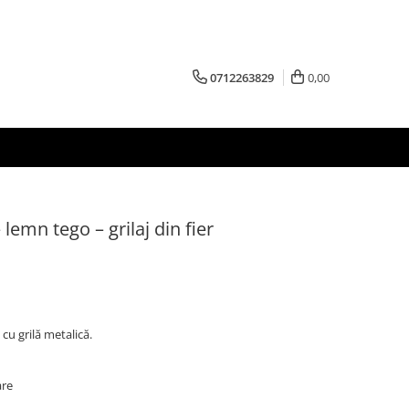
0712263829
0,00
 lemn tego – grilaj din fier
 cu grilă metalică.
are