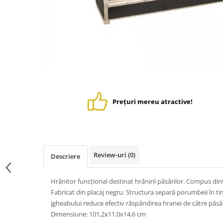
Suplimente - Klaus
Diverse Suplimente
Suplimente Cest Pharma
Suplimente Röhnfried
Suplimente Belgica de Weerd
Suplimente Natural
Suplimente - Berger Pigeons
Păsări exotice
Prețuri mereu atractive!
Adăpători
Hrănitori
Colivii
Review-uri
(0)
Descriere
Accesorii
Jucării
Hrănitor funcțional destinat hrănirii păsărilor. Compus dintr
Suplimente
Fabricat din placaj negru. Structura separă porumbeii în timp
jgheabului reduce efectiv răspândirea hranei de către păsăr
Iepuri
Dimensiune: 101,2x11,0x14,6 cm
Adăpători