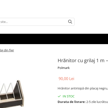
aj din fier
Hrănitor cu grilaj 1 m –
Polmark
90,00 Lei
Hrănitor antirisipă din placaj negru,
IN STOC
Durata de livrare:
2-5 zile lucrăto