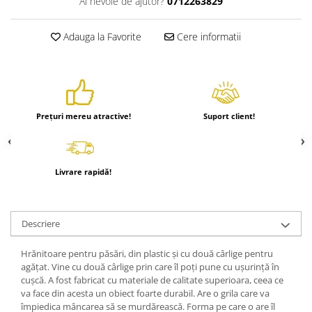
Ai nevoie de ajutor?
0712263829
Hrănitori
Custi si accesorii
Adauga la Favorite
Cere informatii
Suplimente
Hrană
Prepelițe
Prețuri mereu atractive!
Suport client!
Adăpători
Hrănitori
Accesorii
Livrare rapidă!
Rozătoare
Hrană păsări
Combatere dăunători
Descriere
Pisici
Hrănitoare pentru păsări, din plastic și cu două cârlige pentru
Grădină
agățat. Vine cu două cârlige prin care îl poți pune cu ușurință în
cușcă. A fost fabricat cu materiale de calitate superioara, ceea ce
va face din acesta un obiect foarte durabil. Are o grila care va
împiedica mâncarea să se murdărească. Forma pe care o are îl