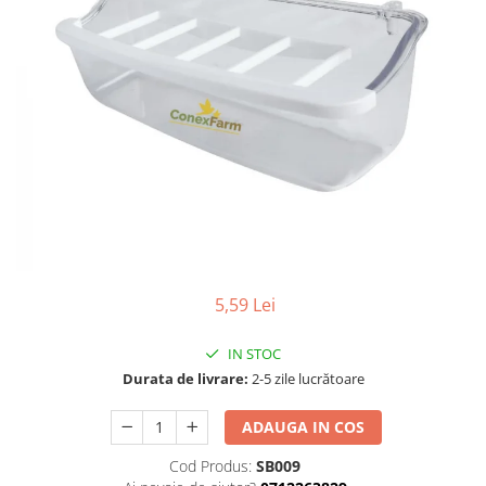
Suplimente - Klaus
Diverse Suplimente
Suplimente Cest Pharma
Suplimente Röhnfried
Suplimente Belgica de Weerd
Suplimente Natural
Suplimente - Berger Pigeons
Păsări exotice
Adăpători
Hrănitori
5,59 Lei
Colivii
Accesorii
IN STOC
Jucării
Durata de livrare:
2-5 zile lucrătoare
Suplimente
ADAUGA IN COS
Iepuri
Cod Produs:
SB009
Adăpători