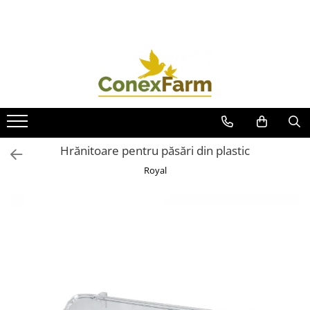
Toate Produsele
Păsări de curte
Adăpători
Hrănitori
Accesorii
Hrănitoare pentru păsări din plastic
Suplimente
Royal
Porumbei
Adăpători
Hrănitori
Accesorii
Coșuri de transport
Suplimente
Suplimente - Ovigor