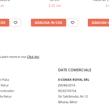
Lei
3,25 Lei
3,
COS
ADAUGA IN COS
ADAUGA I
. Learn more in our
Click Aici
DATE COMERCIALE
 Plata
E-CONEX ROYAL SRL
e Retur
J30/84/2014
Produselor
RO32725724
de Retur
Str Salcâmului, Nr.12
Biharia, Bihor