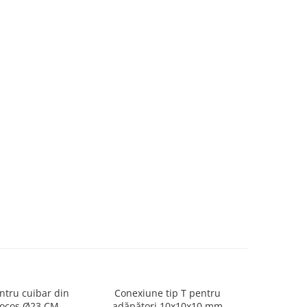
ntru cuibar din
Conexiune tip T pentru
Hrănitoare
cocos Ø23 CM
adăpători 10x10x10 mm