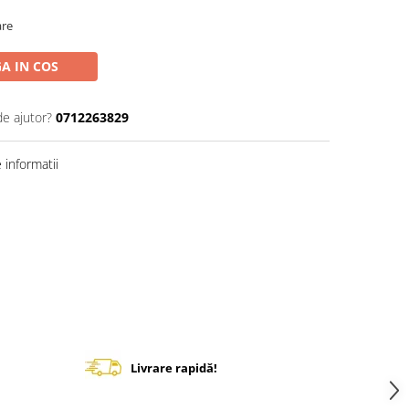
are
A IN COS
de ajutor?
0712263829
informatii
Livrare rapidă!