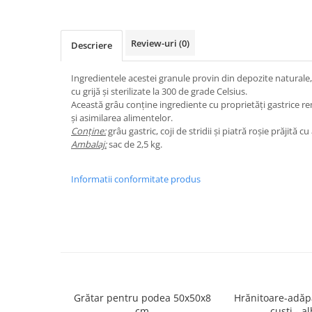
Hrănitori
Custi si accesorii
Review-uri
(0)
Descriere
Suplimente
Hrană
Ingredientele acestei granule provin din depozite naturale,
cu grijă și sterilizate la 300 de grade Celsius.
Prepelițe
Această grâu conține ingrediente cu proprietăți gastrice re
Adăpători
și asimilarea alimentelor.
Conține:
grâu gastric, coji de stridii și piatră roșie prăjită
Hrănitori
Ambalaj:
sac de 2,5 kg.
Accesorii
Informatii conformitate produs
Rozătoare
Hrană păsări
Combatere dăunători
Pisici
Grădină
Grătar pentru podea 50x50x8
Hrănitoare-adăp
cm
cuști 