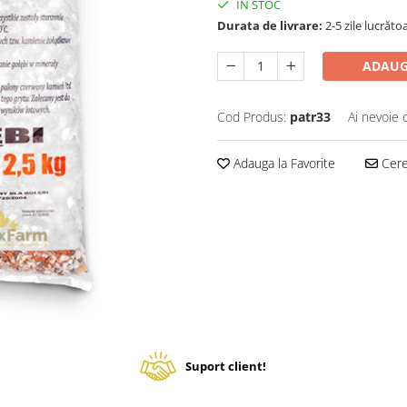
IN STOC
Durata de livrare:
2-5 zile lucrăto
ADAUG
Cod Produs:
patr33
Ai nevoie 
Adauga la Favorite
Cere 
Suport client!