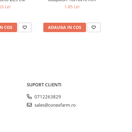
65 Lei
1,85 Lei
N COS
ADAUGA IN COS
ADAUG
SUPORT CLIENTI
0712263829
sales@conexfarm.ro