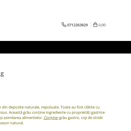
0712263829
0,00
kg
 din depozite naturale, nepoluate. Toate au fost clătite cu
Celsius. Această grâu conține ingrediente cu proprietăți gastrice
și asimilarea alimentelor.
Conține:
grâu gastric, coji de stridii
anason natural.