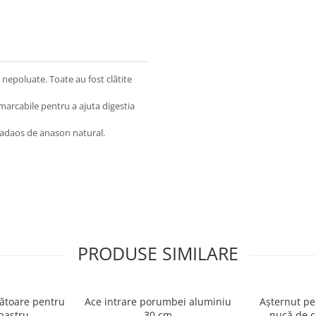
 nepoluate. Toate au fost clătite
marcabile pentru a ajuta digestia
 cu adaos de anason natural.
PRODUSE SIMILARE
ătoare pentru
Ace intrare porumbei aluminiu
Așternut pe
- albastru
30 cm
nucă de 