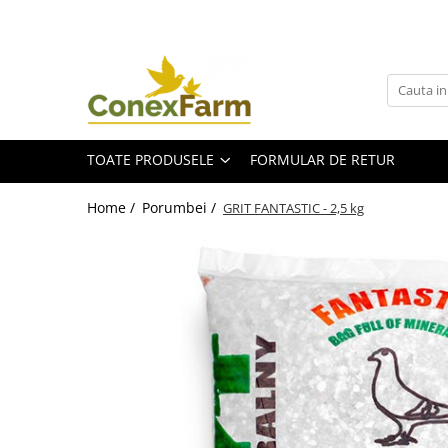
Toate Produsele
Păsări de curte
Adăpători
TOATE PRODUSELE
FORMULAR DE RETUR
Hrănitori
Accesorii
Home /
Porumbei /
GRIT FANTASTIC - 2,5 kg
Suplimente
Porumbei
Adăpători
Hrănitori
Accesorii
Coșuri de transport
Suplimente
Suplimente - Ovigor