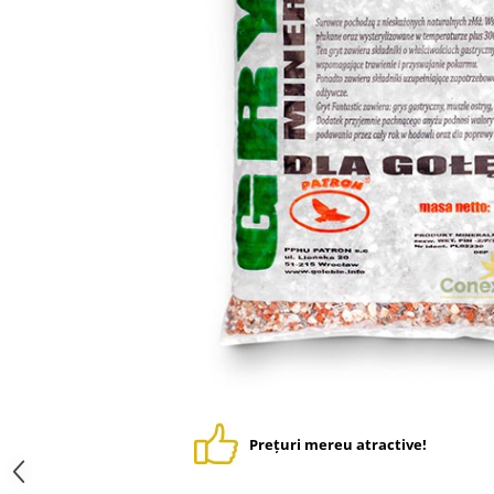
Suplimente - Klaus
Diverse Suplimente
Suplimente Cest Pharma
Suplimente Röhnfried
Suplimente Belgica de Weerd
Suplimente Natural
Suplimente - Berger Pigeons
Păsări exotice
Adăpători
Hrănitori
Colivii
Accesorii
Jucării
Suplimente
Prețuri mereu atractive!
Iepuri
Adăpători