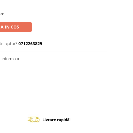
are
A IN COS
de ajutor?
0712263829
informatii
Livrare rapidă!