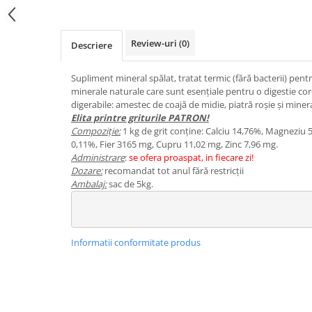
Hrănitori
Custi si accesorii
Review-uri
(0)
Descriere
Suplimente
Hrană
Supliment mineral spălat, tratat termic (fără bacterii) pe
minerale naturale care sunt esențiale pentru o digestie cor
Prepelițe
digerabile: amestec de coajă de midie, piatră roșie și mine
Adăpători
Elita printre griturile PATRON!
Compoziție:
1 kg de grit conține: Calciu 14,76%, Magneziu 
Hrănitori
0,11%, Fier 3165 mg, Cupru 11,02 mg, Zinc 7,96 mg.
Administrare
:
se ofera proaspat, in fiecare zi!
Accesorii
Dozare:
recomandat tot anul fără restricții
Rozătoare
Ambalaj:
sac de 5kg.
Hrană păsări
Combatere dăunători
Pisici
Informatii conformitate produs
Grădină