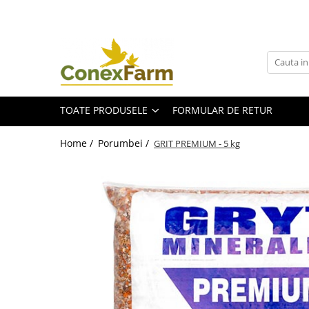
Toate Produsele
Păsări de curte
Adăpători
TOATE PRODUSELE
FORMULAR DE RETUR
Hrănitori
Accesorii
Home /
Porumbei /
GRIT PREMIUM - 5 kg
Suplimente
Porumbei
Adăpători
Hrănitori
Accesorii
Coșuri de transport
Suplimente
Suplimente - Ovigor