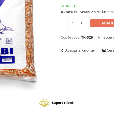
IN STOC
Durata de livrare:
2-5 zile lucrăto
ADAUG
Cod Produs:
TK-025
Ai nevoie 
Adauga la Favorite
Cere 
Suport client!