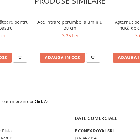
PRODUSE SIMILARE
ătoare pentru
Ace intrare porumbei aluminiu
Așternut pe
- albastru
30 cm
nucă de 
Lei
3,25 Lei
3,
COS
ADAUGA IN COS
ADAUGA I
. Learn more in our
Click Aici
DATE COMERCIALE
 Plata
E-CONEX ROYAL SRL
e Retur
J30/84/2014