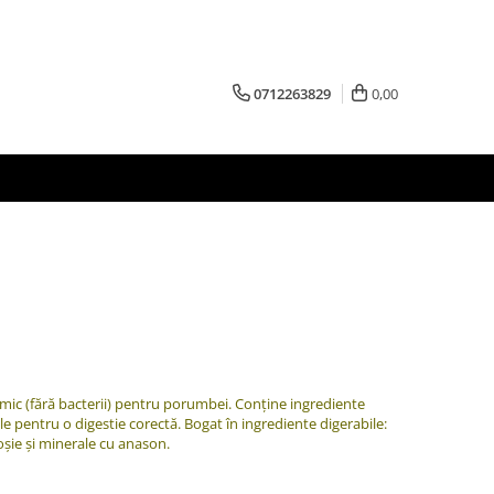
0712263829
0,00
rmic (fără bacterii) pentru porumbei. Conține ingrediente
e pentru o digestie corectă. Bogat în ingrediente digerabile:
oșie și minerale cu anason.