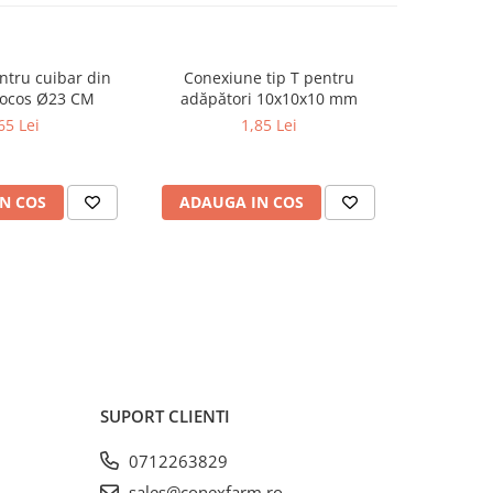
ntru cuibar din
Conexiune tip T pentru
Hrănitoare
cocos Ø23 CM
adăpători 10x10x10 mm
65 Lei
1,85 Lei
N COS
ADAUGA IN COS
ADAUG
SUPORT CLIENTI
0712263829
sales@conexfarm.ro