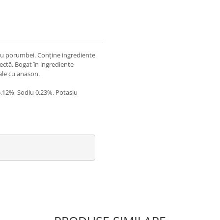
ntru porumbei. Conține ingrediente
ectă. Bogat în ingrediente
rale cu anason.
5,12%, Sodiu 0,23%, Potasiu