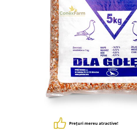
Suplimente - Klaus
Diverse Suplimente
Suplimente Cest Pharma
Suplimente Röhnfried
Suplimente Belgica de Weerd
Suplimente Natural
Suplimente - Berger Pigeons
Păsări exotice
Adăpători
Hrănitori
Colivii
Accesorii
Jucării
Suplimente
Prețuri mereu atractive!
Iepuri
Adăpători