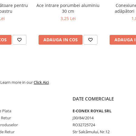
ătoare pentru
Ace intrare porumbei aluminiu
Conexiune
- albastru
30 cm
adăpători
Lei
3,25 Lei
1,
COS
ADAUGA IN COS
ADAUGA I
. Learn more in our
Click Aici
DATE COMERCIALE
 Plata
E-CONEX ROYAL SRL
e Retur
J30/84/2014
Produselor
RO32725724
de Retur
Str Salcâmului, Nr.12