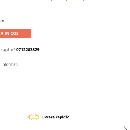
are
A IN COS
e ajutor?
0712263829
informatii
Livrare rapidă!