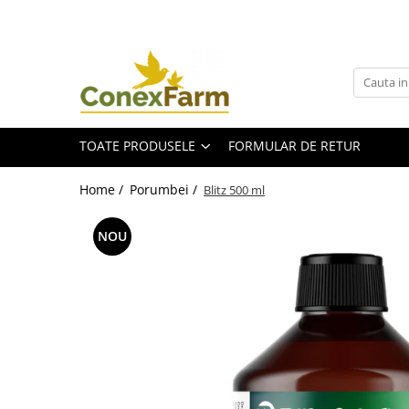
Toate Produsele
Păsări de curte
Adăpători
TOATE PRODUSELE
FORMULAR DE RETUR
Hrănitori
Accesorii
Home /
Porumbei /
Blitz 500 ml
Suplimente
Porumbei
NOU
Adăpători
Hrănitori
Accesorii
Coșuri de transport
Suplimente
Suplimente - Ovigor