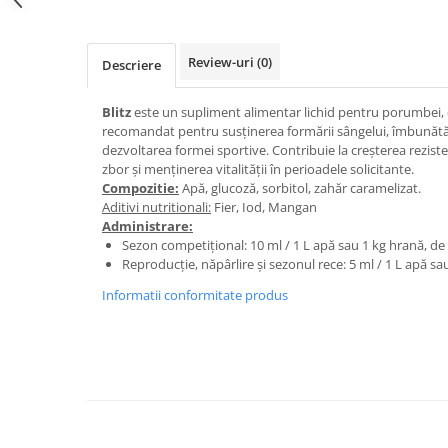
Hrănitori
Custi si accesorii
Review-uri
(0)
Descriere
Suplimente
Hrană
Blitz
este un supliment alimentar lichid pentru porumbei, c
recomandat pentru susținerea formării sângelui, îmbunătăț
Prepelițe
dezvoltarea formei sportive. Contribuie la creșterea rezist
Adăpători
zbor și menținerea vitalității în perioadele solicitante.
Compozitie:
Apă, glucoză, sorbitol, zahăr caramelizat.
Hrănitori
Aditivi nutritionali:
Fier, Iod, Mangan
Administrare:
Accesorii
Sezon competițional: 10 ml / 1 L apă sau 1 kg hrană, de
Rozătoare
Reproducție, năpârlire și sezonul rece: 5 ml / 1 L apă sa
Hrană păsări
Informatii conformitate produs
Combatere dăunători
Pisici
Grădină