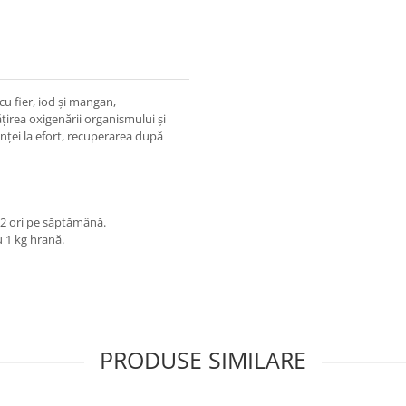
u fier, iod și mangan,
irea oxigenării organismului și
enței la efort, recuperarea după
 2 ori pe săptămână.
u 1 kg hrană.
PRODUSE SIMILARE