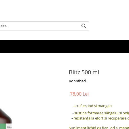
Blitz 500 ml
Rohnfried
78,00 Lei
–cu fier, iod și mangan
–susține formarea sângelui și oxi
–rezistență la efort și recuperare
Supliment lichid cu fier, iod și ma