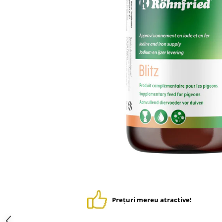
Suplimente - Klaus
Diverse Suplimente
Suplimente Cest Pharma
Suplimente Röhnfried
Suplimente Belgica de Weerd
Suplimente Natural
Suplimente - Berger Pigeons
Păsări exotice
Adăpători
Hrănitori
Colivii
Accesorii
Jucării
Suplimente
Prețuri mereu atractive!
Iepuri
Adăpători