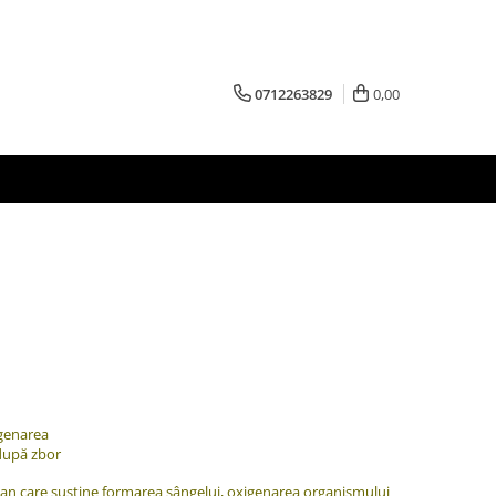
0712263829
0,00
genarea
 după zbor
ngan care susține formarea sângelui, oxigenarea organismului