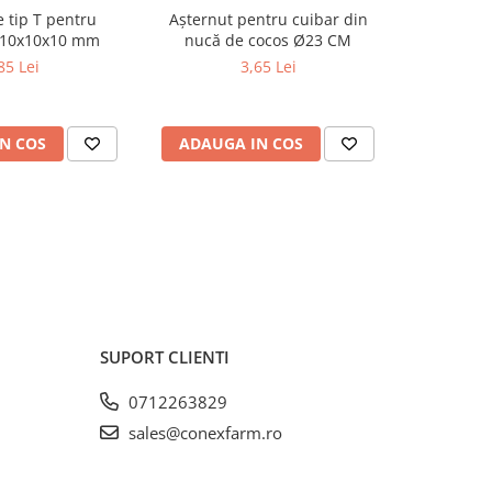
 tip T pentru
Așternut pentru cuibar din
Conexi
 10x10x10 mm
nucă de cocos Ø23 CM
adăpă
85 Lei
3,65 Lei
N COS
ADAUGA IN COS
ADAUG
SUPORT CLIENTI
0712263829
sales@conexfarm.ro