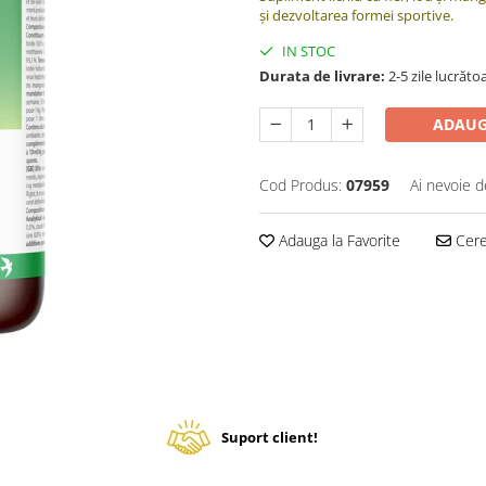
și dezvoltarea formei sportive.
IN STOC
Durata de livrare:
2-5 zile lucrăto
ADAUG
Cod Produs:
07959
Ai nevoie d
Adauga la Favorite
Cere 
Suport client!