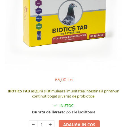
Suplimente - Klaus
Diverse Suplimente
Suplimente Cest Pharma
Suplimente Röhnfried
Suplimente Belgica de Weerd
Suplimente Natural
Suplimente - Berger Pigeons
Păsări exotice
Adăpători
Hrănitori
65,00 Lei
Colivii
Accesorii
BIOTICS TAB
asigură şi stimulează imunitatea intestinală printr-un
conţinut bogat şi variat de probiotice.
Jucării
IN STOC
Suplimente
Durata de livrare:
2-5 zile lucrătoare
Iepuri
Adăpători
ADAUGA IN COS