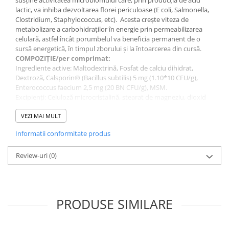
susţine activitatea microbiomului care, prin producţia de acid
lactic, va inhiba dezvoltarea florei periculoase (E coli, Salmonella,
Clostridium, Staphylococcus, etc). Acesta creşte viteza de
metabolizare a carbohidraţilor în energie prin permeabilizarea
celulară, astfel încât porumbelul va beneficia permanent de o
sursă energetică, în timpul zborului și la întoarcerea din cursă.
COMPOZIŢIE/per comprimat:
Ingrediente active: Maltodextrină, Fosfat de calciu dihidrat,
Dextroză, Calsporin® (Bacillus subtilis) 5 mg (1.10*10 CFU/g),
Enterococcus faecium 2,5 mg (20 BN CFU/g), MSM.
Excipienţi: Celuloză microcristalină, stearat de magneziu, dioxid
de siliciu amorf.
ADMINISTRARE:
VEZI MAI MULT
Se administrează oral, câte 1 comprimat/ porumbel.
Informatii conformitate produs
Utilizarea în perioadele de concurs, în tratamentul cu antibiotice,
în sezonul de năpârlire va reduce semnificativ riscul de
îmbolnăviri. Oferă protecţie mai ales în faţa bolilor cu răspândire
Review-uri
(0)
largă (candidoză, tricomonoză, salmoneloza, etc), boli virale sau
tulburări digestive. În cazul antibioterapiei, se administrează la 3
ore după antibiotic.
PRODUSE SIMILARE