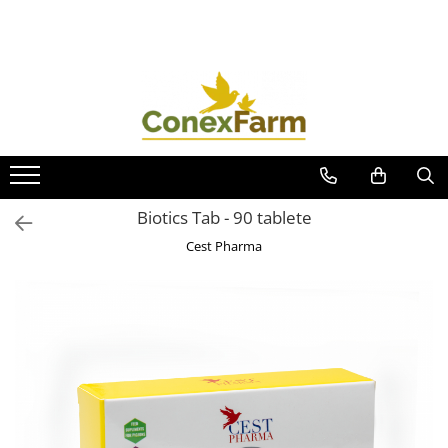
Toate Produsele
Păsări de curte
Adăpători
Hrănitori
Accesorii
Biotics Tab - 90 tablete
Suplimente
Cest Pharma
Porumbei
Adăpători
Hrănitori
Accesorii
Coșuri de transport
Suplimente
Suplimente - Ovigor