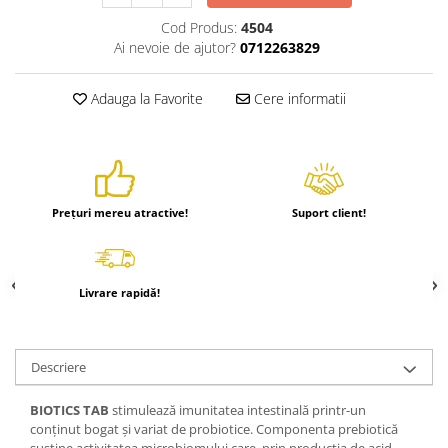
Hrănitori
Cod Produs:
4504
Ai nevoie de ajutor?
0712263829
Custi si accesorii
Suplimente
Adauga la Favorite
Cere informatii
Hrană
Prepelițe
Adăpători
Hrănitori
Prețuri mereu atractive!
Suport client!
Accesorii
Rozătoare
Hrană păsări
Livrare rapidă!
Combatere dăunători
Pisici
Grădină
Descriere
BIOTICS TAB
stimulează imunitatea intestinală printr-un
conţinut bogat şi variat de probiotice. Componenta prebiotică