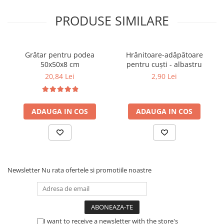
1 lingură/1kg de hrană de 3-4 ori pe săptămână,
- În timpul curselor:
PRODUSE SIMILARE
1 lingură/1kg de hrană de 2 ori la începutul fiecărei
săptămâni,
- În timpul perioadei de odihnă și iarnă:
Grătar pentru podea
Hrănitoare-adăpătoare
1 lingură/1kg de hrană o dată pe săptămână.
50x50x8 cm
pentru cuști - albastru
Se administrează cu hrană umezită în prealabil cu
ULEI
20,84 Lei
2,90 Lei
DE USTUROI 100%
,
FULLOL
, iar în perioada de curse cu
DEXACHOL
.
Ambalaj:
400 g.
ADAUGA IN COS
ADAUGA IN COS
Newsletter
Nu rata ofertele si promotiile noastre
I want to receive a newsletter with the store's