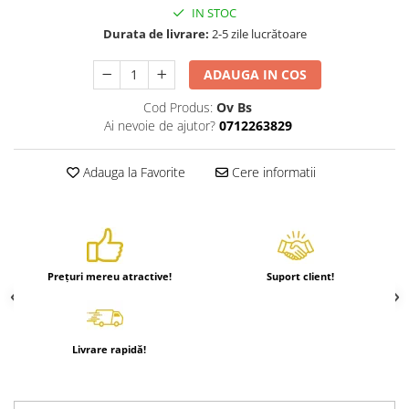
IN STOC
Durata de livrare:
2-5 zile lucrătoare
ADAUGA IN COS
Cod Produs:
Ov Bs
Ai nevoie de ajutor?
0712263829
Adauga la Favorite
Cere informatii
Prețuri mereu atractive!
Suport client!
Livrare rapidă!