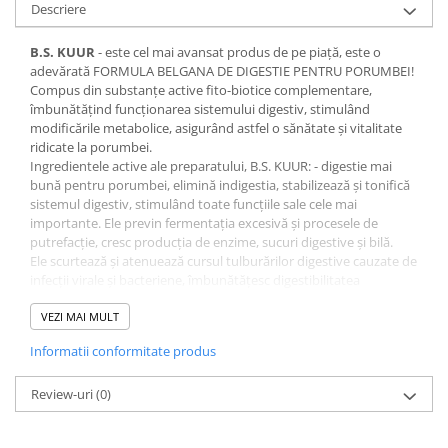
Descriere
B.S. KUUR
- este cel mai avansat produs de pe piață, este o
adevărată FORMULA BELGANA DE DIGESTIE PENTRU PORUMBEI!
Compus din substanțe active fito-biotice complementare,
îmbunătățind funcționarea sistemului digestiv, stimulând
modificările metabolice, asigurând astfel o sănătate și vitalitate
ridicate la porumbei.
Ingredientele active ale preparatului, B.S. KUUR: - digestie mai
bună pentru porumbei, elimină indigestia, stabilizează și tonifică
sistemul digestiv, stimulând toate funcțiile sale cele mai
importante. Ele previn fermentația excesivă și procesele de
putrefacție, cresc producția de enzime, sucuri digestive și bilă.
Ele scurtează și atenuează cursul tulburărilor digestive cauzate de
infecții virale și bacteriene, îmbunătățesc digestibilitatea
proteinelor și grăsimilor, precum și digestibilitatea vitaminelor și
mineralelor. Produsul are un puternic efect antiinflamator,
VEZI MAI MULT
astringent și protector asupra tractului digestiv, îi crește
Informatii conformitate produs
rezistența la agenți patogeni și este o protecție excelentă
împotriva diareei.
Review-uri
(0)
- În timpul reproducerii, creșterii puilor și
Administrare:
în perioada de năpârlire: