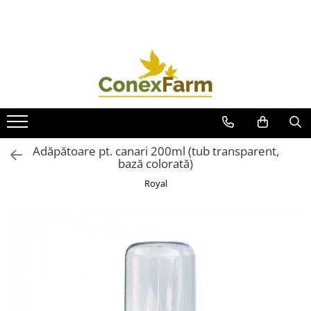
Toate Produsele
Păsări de curte
Adăpători
Hrănitori
Accesorii
Adăpătoare pt. canari 200ml (tub transparent,
Suplimente
bază colorată)
Porumbei
Royal
Adăpători
Hrănitori
Accesorii
Coșuri de transport
Suplimente
Suplimente - Ovigor