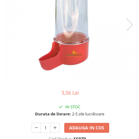
Suplimente - Klaus
Diverse Suplimente
Suplimente Cest Pharma
Suplimente Röhnfried
Suplimente Belgica de Weerd
Suplimente Natural
Suplimente - Berger Pigeons
Păsări exotice
Adăpători
Hrănitori
Colivii
3,56 Lei
Accesorii
IN STOC
Jucării
Durata de livrare:
2-5 zile lucrătoare
Suplimente
Iepuri
ADAUGA IN COS
Adăpători
Cod Produs:
SS070