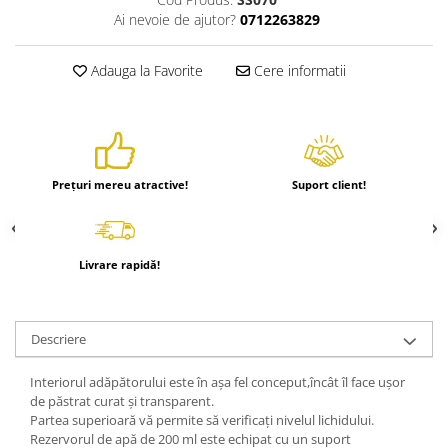
Hrănitori
Ai nevoie de ajutor?
0712263829
Custi si accesorii
Adauga la Favorite
Cere informatii
Suplimente
Hrană
Prepelițe
Adăpători
Prețuri mereu atractive!
Suport client!
Hrănitori
Accesorii
Rozătoare
Livrare rapidă!
Hrană păsări
Combatere dăunători
Descriere
Pisici
Grădină
Interiorul adăpătorului este în așa fel conceput,încât îl face ușor
de păstrat curat și transparent.
Partea superioară vă permite să verificați nivelul lichidului.
Rezervorul de apă de 200 ml este echipat cu un suport