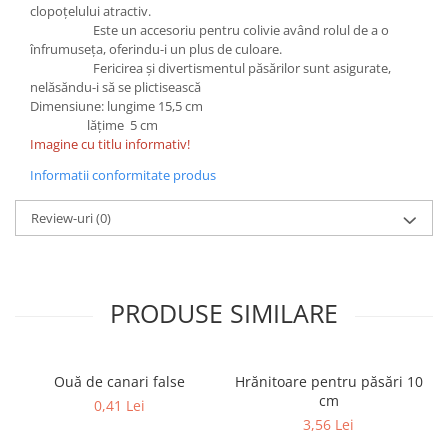
clopoțelului atractiv.
Este un accesoriu pentru colivie având rolul de a o
înfrumuseța, oferindu-i un plus de culoare.
Fericirea și divertismentul păsărilor sunt asigurate,
nelăsăndu-i să se plictisească
Dimensiune: lungime 15,5 cm
lățime 5 cm
Imagine cu titlu informativ!
Informatii conformitate produs
Review-uri
(0)
PRODUSE SIMILARE
Ouă de canari false
Hrănitoare pentru păsări 10
cm
0,41 Lei
3,56 Lei