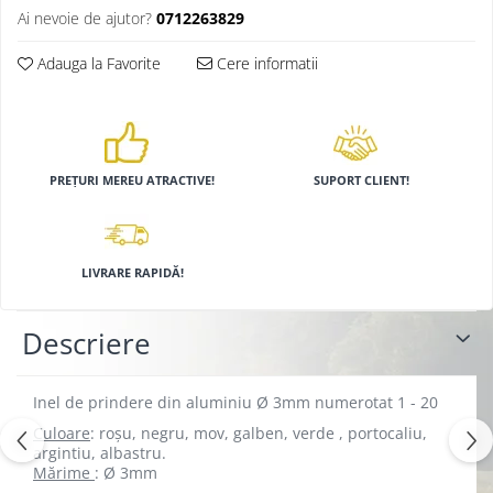
Ai nevoie de ajutor?
0712263829
Adauga la Favorite
Cere informatii
PREȚURI MEREU ATRACTIVE!
SUPORT CLIENT!
LIVRARE RAPIDĂ!
Descriere
Inel de prindere din aluminiu Ø 3mm numerotat 1 - 20
Culoare
: roșu, negru, mov, galben, verde , portocaliu,
argintiu, albastru.
Mărime
: Ø 3mm