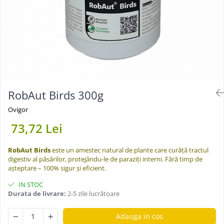
RobAut Birds 300g
Ovigor
73,72 Lei
RobAut Birds
este un amestec natural de plante care curăță tractul
digestiv al păsărilor, protejându-le de paraziți interni. Fără timp de
așteptare – 100% sigur și eficient.
IN STOC
Durata de livrare:
2-5 zile lucrătoare
Adauga in cos