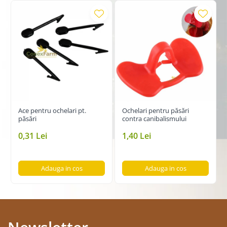
Sprijină sănătatea intestinală și imunitatea
Fără timp de așteptare – sigur pentru consum
imediat
Ideal înainte de reproducere, năpârlire sau
expoziții
Ușor de administrat prin furaj umed
🕐
Mod de utilizare:
Ace pentru ochelari pt.
Ochelari pentru păsări
păsări
contra canibalismului
Dozare:
10 g RobAut / 1 kg de hrană
0,31 Lei
1,40 Lei
Tratament:
– de 2 ori pe zi timp de 5 zile
– după o pauză de 14 zile, repetați 5 zile
Adauga in cos
Adauga in cos
– la fiecare 2 luni, ideal:
• cu 14 zile înainte de împerechere
• înainte de năpârlire
• după expoziții
Mod de preparare:
Umeziți furajul cu un ulei OVIGOR (
GarlisOil
,
OregasOil