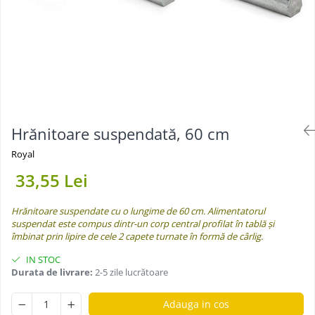
Suplimente - Klaus
Diverse Suplimente
Suplimente Cest Pharma
Suplimente Röhnfried
Suplimente Belgica de Weerd
Suplimente Natural
Suplimente - Berger Pigeons
Hrănitoare suspendată, 60 cm
Păsări exotice
Royal
Adăpători
33,55 Lei
Hrănitori
Colivii
Hrănitoare suspendate cu o lungime de 60 cm. Alimentatorul
Accesorii
suspendat este compus dintr-un corp central profilat în tablă și
îmbinat prin lipire de cele 2 capete turnate în formă de cârlig.
Jucării
IN STOC
Suplimente
Durata de livrare:
2-5 zile lucrătoare
Iepuri
Adauga in cos
Adăpători