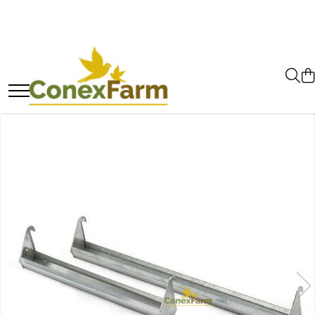
Toate Produsele
Păsări de curte
Adăpători
Hrănitori
Accesorii
Suplimente
Porumbei
Adăpători
Hrănitori
Accesorii
Coșuri de transport
Suplimente
Suplimente - Ovigor