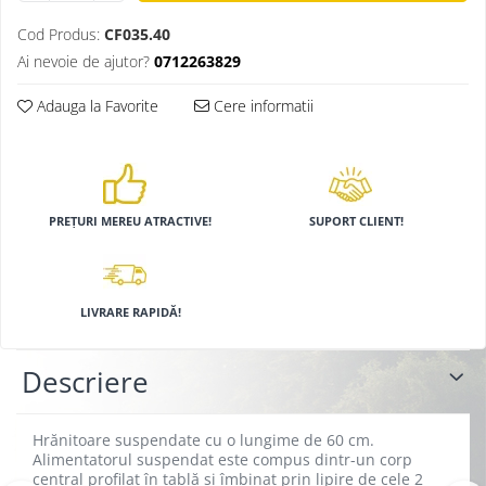
Hrănitori
Cod Produs:
CF035.40
Custi si accesorii
Ai nevoie de ajutor?
0712263829
Suplimente
Adauga la Favorite
Cere informatii
Hrană
Prepelițe
Adăpători
Hrănitori
PREȚURI MEREU ATRACTIVE!
SUPORT CLIENT!
Accesorii
Rozătoare
Hrană păsări
LIVRARE RAPIDĂ!
Combatere dăunători
Pisici
Descriere
Grădină
Hrănitoare suspendate cu o lungime de 60 cm.
Alimentatorul suspendat este compus dintr-un corp
central profilat în tablă și îmbinat prin lipire de cele 2