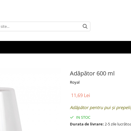
Adăpător 600 ml
Royal
11,69 Lei
Adăpător pentru pui și prepelițe
IN STOC
Durata de livrare:
2-5 zile lucrăto