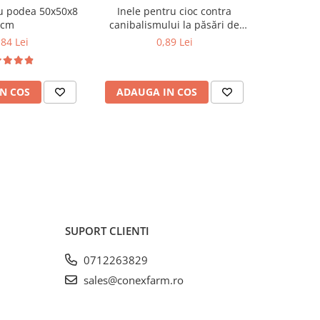
u podea 50x50x8
Inele pentru cioc contra
Ochela
cm
canibalismului la păsări de
ornament și curte M
,84 Lei
0,89 Lei
N COS
ADAUGA IN COS
ADAUG
SUPORT CLIENTI
0712263829
sales@conexfarm.ro