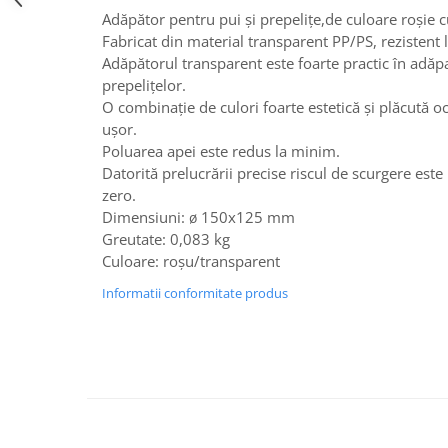
Adăpător pentru pui și prepelițe,de culoare roșie cu
Hrănitori
Fabricat din material transparent PP/PS, rezistent 
Custi si accesorii
Adăpătorul transparent este foarte practic în adăpa
Suplimente
prepelițelor.
O combinație de culori foarte estetică și plăcută oc
Hrană
ușor.
Prepelițe
Poluarea apei este redus la minim.
Adăpători
Datorită prelucrării precise riscul de scurgere este
zero.
Hrănitori
Dimensiuni:
150x125 mm
ø
Accesorii
Greutate: 0,083 kg
Culoare: roșu/transparent
Rozătoare
Hrană păsări
Informatii conformitate produs
Combatere dăunători
Pisici
Grădină