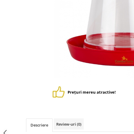
Suplimente - Klaus
Diverse Suplimente
Suplimente Cest Pharma
Suplimente Röhnfried
Suplimente Belgica de Weerd
Suplimente Natural
Suplimente - Berger Pigeons
Păsări exotice
Adăpători
Hrănitori
Colivii
Prețuri mereu atractive!
Accesorii
Jucării
Suplimente
Iepuri
Review-uri
(0)
Descriere
Adăpători