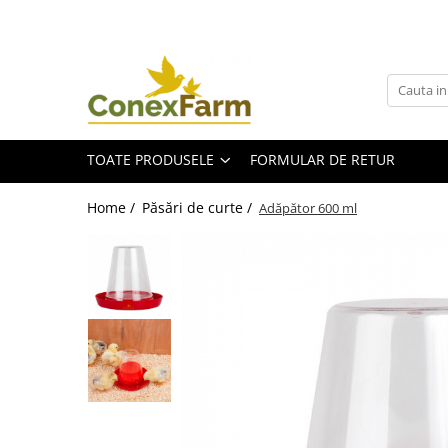
Toate Produsele
Păsări de curte
Adăpători
TOATE PRODUSELE
FORMULAR DE RETUR
Hrănitori
Accesorii
Home /
Păsări de curte /
Adăpător 600 ml
Suplimente
Porumbei
Adăpători
Hrănitori
Accesorii
Coșuri de transport
Suplimente
Suplimente - Ovigor