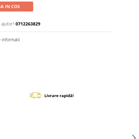
A IN COS
 ajutor?
0712263829
informatii
Livrare rapidă!