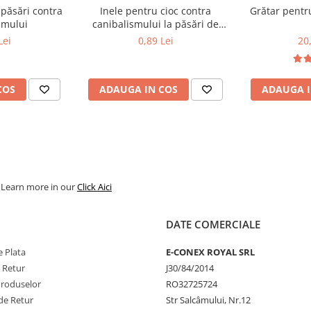
 păsări contra
Inele pentru cioc contra
Grătar pentr
smului
canibalismului la păsări de
ornament și curte L+
Lei
0,89 Lei
20
COS
ADAUGA IN COS
ADAUGA I
. Learn more in our
Click Aici
DATE COMERCIALE
 Plata
E-CONEX ROYAL SRL
e Retur
J30/84/2014
Produselor
RO32725724
de Retur
Str Salcâmului, Nr.12