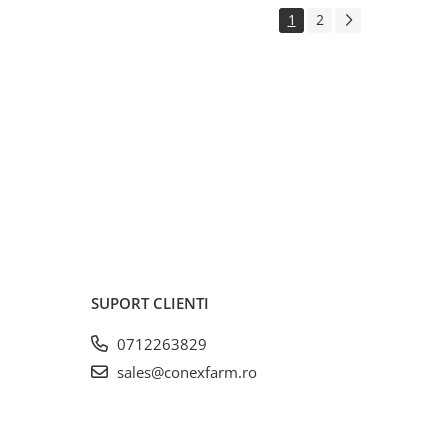
1
2
SUPORT CLIENTI
0712263829
sales@conexfarm.ro