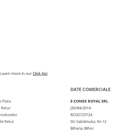
. Learn more in our
Click Aici
DATE COMERCIALE
 Plata
E-CONEX ROYAL SRL
e Retur
J30/84/2014
Produselor
RO32725724
de Retur
Str Salcâmului, Nr.12
Biharia, Bihor