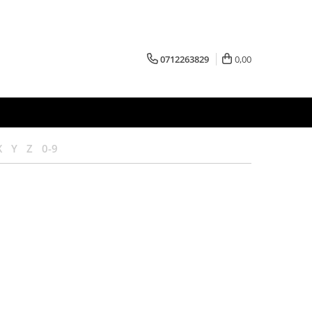
0712263829
0,00
X
Y
Z
0-9