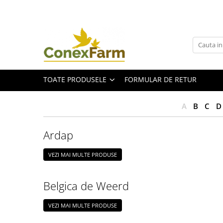
Toate Produsele
Păsări de curte
Adăpători
TOATE PRODUSELE
FORMULAR DE RETUR
Hrănitori
Accesorii
A
B
C
D
Suplimente
Porumbei
Ardap
Adăpători
VEZI MAI MULTE PRODUSE
Hrănitori
Accesorii
Belgica de Weerd
Coșuri de transport
Suplimente
VEZI MAI MULTE PRODUSE
Suplimente - Ovigor