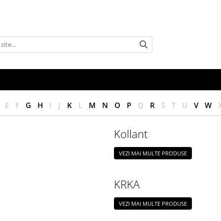
E
F
G
H
I
J
K
L
M
N
O
P
Q
R
S
T
U
V
W
Kollant
VEZI MAI MULTE PRODUSE
KRKA
VEZI MAI MULTE PRODUSE