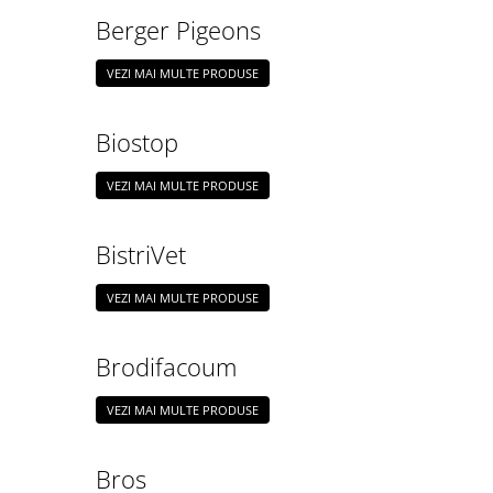
Suplimente - Klaus
Berger Pigeons
Diverse Suplimente
Suplimente Cest Pharma
VEZI MAI MULTE PRODUSE
Suplimente Röhnfried
Suplimente Belgica de Weerd
Biostop
Suplimente Natural
VEZI MAI MULTE PRODUSE
Suplimente - Berger Pigeons
Păsări exotice
Adăpători
BistriVet
Hrănitori
VEZI MAI MULTE PRODUSE
Colivii
Accesorii
Brodifacoum
Jucării
VEZI MAI MULTE PRODUSE
Suplimente
Iepuri
Bros
Adăpători