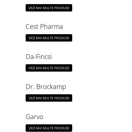
Hrănitori
VEZI MAI MULTE PRODUSE
Custi si accesorii
Suplimente
Cest Pharma
Hrană
VEZI MAI MULTE PRODUSE
Prepelițe
Adăpători
Da-Fincsi
Hrănitori
Accesorii
VEZI MAI MULTE PRODUSE
Rozătoare
Dr. Brockamp
Hrană păsări
Combatere dăunători
VEZI MAI MULTE PRODUSE
Pisici
Grădină
Garvo
VEZI MAI MULTE PRODUSE