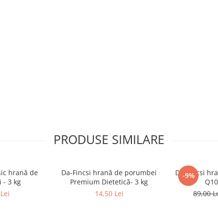
PRODUSE SIMILARE
sic hrană de
Da-Fincsi hrană de porumbei
Da-Fincsi hr
-9%
 - 3 kg
Premium Dietetică- 3 kg
Q10 
Lei
14,50 Lei
89,00 L