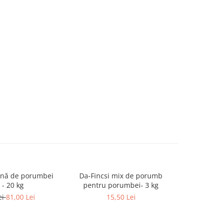
ană de porumbei
Da-Fincsi mix de porumb
Da-Fincsi
-10%
- 20 kg
pentru porumbei- 3 kg
ju
ei
81,00 Lei
15,50 Lei
97,0