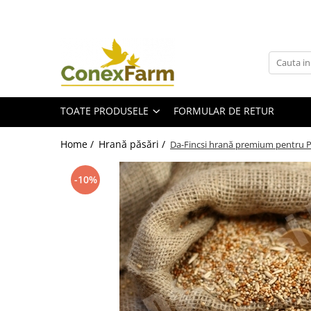
Toate Produsele
Păsări de curte
Adăpători
TOATE PRODUSELE
FORMULAR DE RETUR
Hrănitori
Accesorii
Home /
Hrană păsări /
Da-Fincsi hrană premium pentru Pe
Suplimente
Porumbei
-10%
Adăpători
Hrănitori
Accesorii
Coșuri de transport
Suplimente
Suplimente - Ovigor