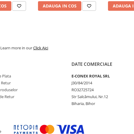
COS
ADAUGA IN COS
ADAUGA I
. Learn more in our
Click Aici
DATE COMERCIALE
 Plata
E-CONEX ROYAL SRL
e Retur
J30/84/2014
Produselor
RO32725724
de Retur
Str Salcâmului, Nr.12
Biharia, Bihor
e