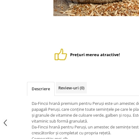
Suplimente - Klaus
Diverse Suplimente
Suplimente Cest Pharma
Suplimente Röhnfried
Suplimente Belgica de Weerd
Suplimente Natural
Suplimente - Berger Pigeons
Prețuri mereu atractive!
Păsări exotice
Adăpători
Hrănitori
Review-uri
(0)
Colivii
Descriere
Accesorii
Da-Fincsi hrană premium pentru Peruși este un amestec d
Jucării
papagali Peruși, care conține toate semințele pe care le pl
și granule de vitamine de culoare verde, galben și roșu. E
Suplimente
vitaminic sub formă granulată.
Da-Fincsi hrană pentru Peruși, un amestec de semințe test
Iepuri
crescătorilor și completat cu propria rețetă.
Adăpători
Compoziţie:
mei alb