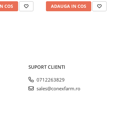
N COS
ADAUGA IN COS
ADAUG
SUPORT CLIENTI
0712263829
sales@conexfarm.ro