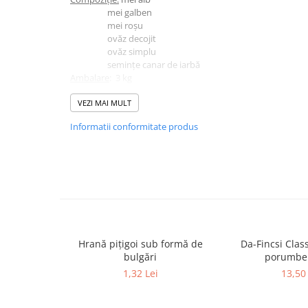
mei galben
Hrănitori
mei roșu
Custi si accesorii
ovăz decojit
ovăz simplu
Suplimente
semințe canar de iarbă
Hrană
Ambalare
: 3 kg
Prepelițe
VEZI MAI MULT
Adăpători
Informatii conformitate produs
Hrănitori
Accesorii
Rozătoare
Hrană păsări
Combatere dăunători
Pisici
Hrană piţigoi sub formă de
Da-Fincsi Clas
Grădină
bulgări
porumbei
1,32 Lei
13,50 