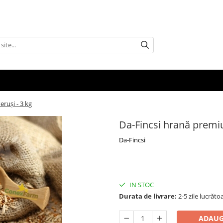
ruși - 3 kg
Da-Fincsi hrană premiu
Da-Fincsi
IN STOC
Durata de livrare:
2-5 zile lucrăto
ADAUG