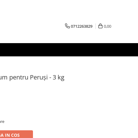
0712263829
0,00
m pentru Peruși - 3 kg
are
A IN COS