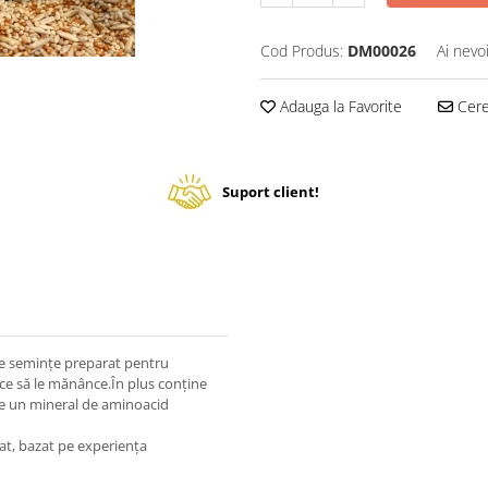
Cod Produs:
DM00026
Ai nevo
Adauga la Favorite
Cere 
Suport client!
e semințe preparat pentru
ace să le mănânce.În plus conține
ste un mineral de aminoacid
at, bazat pe experiența