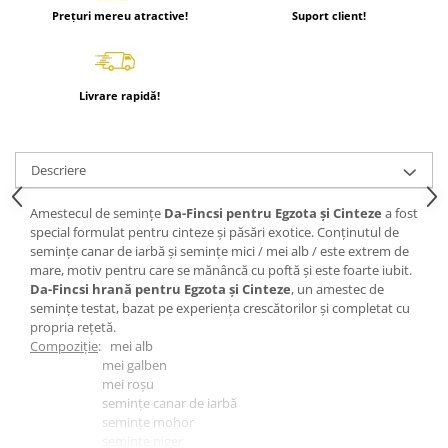
Prețuri mereu atractive!
Suport client!
Hrănitori
Custi si accesorii
Suplimente
Livrare rapidă!
Hrană
Prepelițe
Adăpători
Descriere
Hrănitori
Amestecul de semințe
Da-Fincsi pentru Egzota și Cinteze
a fost
Accesorii
special formulat pentru cinteze și păsări exotice. Conținutul de
semințe canar de iarbă și semințe mici / mei alb / este extrem de
Rozătoare
mare, motiv pentru care se mănâncă cu poftă și este foarte iubit.
Hrană păsări
Da-Fincsi hrană pentru Egzota și Cinteze
, un amestec de
semințe testat, bazat pe experiența crescătorilor și completat cu
Combatere dăunători
propria rețetă.
Pisici
Compoziţie
: mei alb
mei galben
Grădină
mei roșu
semințe canar de iarbă
semințe mohor
semințe niger