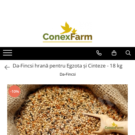
Toate Produsele
Păsări de curte
Adăpători
Hrănitori
Accesorii
Da-Fincsi hrană pentru Egzota și Cinteze - 18 kg
Suplimente
Da-Fincsi
Porumbei
Adăpători
-10%
Hrănitori
Accesorii
Coșuri de transport
Suplimente
Suplimente - Ovigor