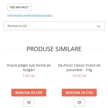
Producătorul își rezervă dreptul de a face modificări!
Ambalare:
VEZI MAI MULT
sac de hârtie cu 3 straturi de 18 kg
Informatii conformitate produs
Review-uri
(0)
PRODUSE SIMILARE
Hrană piţigoi sub formă de
Da-Fincsi Classic hrană de
bulgări
porumbei - 3 kg
1,32 Lei
13,50 Lei
ADAUGA IN COS
ADAUGA IN COS