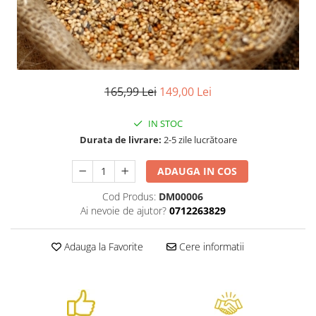
Suplimente - Klaus
Diverse Suplimente
Suplimente Cest Pharma
Suplimente Röhnfried
Suplimente Belgica de Weerd
165,99 Lei
149,00 Lei
Suplimente Natural
Suplimente - Berger Pigeons
IN STOC
Păsări exotice
Durata de livrare:
2-5 zile lucrătoare
Adăpători
ADAUGA IN COS
Hrănitori
Cod Produs:
DM00006
Colivii
Ai nevoie de ajutor?
0712263829
Accesorii
Jucării
Adauga la Favorite
Cere informatii
Suplimente
Iepuri
Adăpători