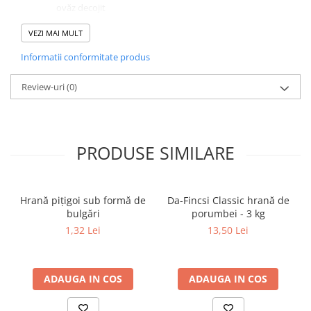
ovăz decojit
hrişcă
Producătorul își rezervă dreptul de a face modificări!
VEZI MAI MULT
Ambalare:
sac de hârtie cu 3 straturi de 20 kg
Informatii conformitate produs
Review-uri
(0)
PRODUSE SIMILARE
Hrană piţigoi sub formă de
Da-Fincsi Classic hrană de
bulgări
porumbei - 3 kg
1,32 Lei
13,50 Lei
ADAUGA IN COS
ADAUGA IN COS