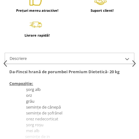
Prețuri mereu atractive!
Suport client!
Livrare rapidă!
Descriere
Da-Fincsi hrană de porumbei Premium Dietetică- 20 kg
Compoziţie:
șorg alb
orz
grâu
semințe de cânepă
semințe de șofrănel
orez nedecorticat
șorg roșu
mei alb
semințe de in