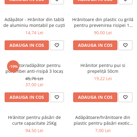
Adăpător - Hrănitor din tablă
Hrănitoare din plastic cu grilă
de aluminiu montabil pe cuști
pentru prevenirea risipei 15
kg (galben) cu picior
14,74 Lei
90,00 Lei
ADAUGA IN COS
ADAUGA IN COS
Hrănitor/adăpător pentru
Hrănitor pentru pui si
-19%
porumbei anti-risipă 3 locaș
prepeliță 50cm
45,76 Lei
19,22 Lei
37,00 Lei
ADAUGA IN COS
ADAUGA IN COS
Hrănitor pentru păsări de
Adăpătoare/hrănitoare din
curte capacitate 25Kg
plastic pentru păsări exotice
10,5x7x7 cm
94,50 Lei
7,00 Lei