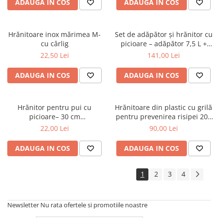
ADAUGA IN COS
ADAUGA IN COS
Hrănitoare inox mărimea M-
Set de adăpător și hrănitor cu
cu cârlig
picioare – adăpător 7,5 L +
hrănitor 5 kg
22,50 Lei
141,00 Lei
ADAUGA IN COS
ADAUGA IN COS
Hrănitor pentru pui cu
Hrănitoare din plastic cu grilă
picioare– 30 cm
pentru prevenirea risipei 20 l
(negru/galben)
(galben) cu picior
22,00 Lei
90,00 Lei
ADAUGA IN COS
ADAUGA IN COS
1
2
3
4
Newsletter
Nu rata ofertele si promotiile noastre