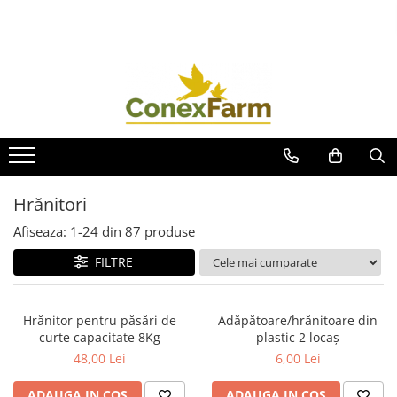
Păsări de curte
Porumbei
Păsări exotice
Iepuri
Prepelițe
Adăpători
Adăpători
Adăpători
Adăpători
Adăpători
Hrănitori
Hrănitori
Hrănitori
Hrănitori
Hrănitori
Accesorii
Accesorii
Colivii
Custi si accesorii
Accesorii
Suplimente
Coșuri de transport
Accesorii
Suplimente
Suplimente
Jucării
Hrană
Hrănitori
Suplimente - Ovigor
Suplimente
Afiseaza:
1-
24
din
87
produse
Suplimente - Klaus
FILTRE
Diverse Suplimente
Suplimente Cest Pharma
Suplimente Röhnfried
Hrănitor pentru păsări de
Adăpătoare/hrănitoare din
curte capacitate 8Kg
plastic 2 locaș
Suplimente Belgica de Weerd
48,00 Lei
6,00 Lei
Suplimente Natural
Suplimente - Berger Pigeons
ADAUGA IN COS
ADAUGA IN COS