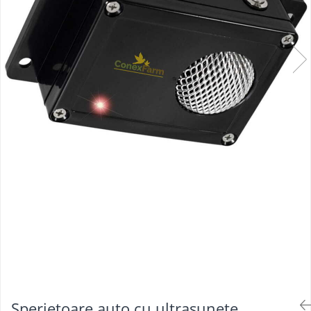
Sperietoare auto cu ultrasunete