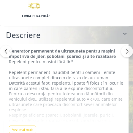
LIVRARE RAPIDĂ!
Descriere
Generator permanent de ultrasunete pentru mașini
împotriva de jder, șobolani, șoareci și alte rozătoare
Repelent pentru mașini fără fir!!
Repelent permanent inaudibil pentru oameni - emite
ultrasunete complet dincolo de raza de auz uman.
Datorită acestui fapt, repelentul poate fi folosit în locurile
în care oamenii stau fără a le expune disconfortului.
Pentru a descuraja pentru totdeauna dăunătorii din
vehiculul dvs., utilizați repelentul auto AR700, care emite
ultrasunete care provoacă disconfort sever animalelor
respinse.
Respinge eficient:
șoarecii, șobolanii, jderele, puricii,
nevăstucile și alte rozătoare de sub capota mașinii.
Vezi mai mult
Este extrem de economic în consum de energie și în