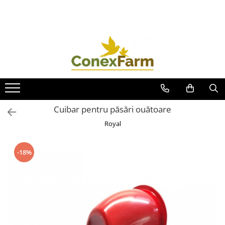
Toate Produsele
Păsări de curte
Adăpători
Hrănitori
Accesorii
Cuibar pentru păsări ouătoare
Suplimente
Royal
Porumbei
Adăpători
-18%
Hrănitori
Accesorii
Coșuri de transport
Suplimente
Suplimente - Ovigor