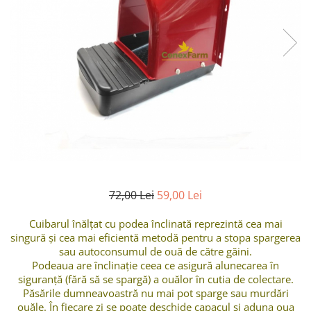
Suplimente - Klaus
Diverse Suplimente
Suplimente Cest Pharma
Suplimente Röhnfried
Suplimente Belgica de Weerd
Suplimente Natural
Suplimente - Berger Pigeons
Păsări exotice
Adăpători
Hrănitori
72,00 Lei
59,00 Lei
Colivii
Accesorii
Cuibarul înălțat cu podea înclinată reprezintă cea mai
singură și cea mai eficientă metodă pentru a stopa spargerea
Jucării
sau autoconsumul de ouă de către găini.
Suplimente
Podeaua are înclinație ceea ce asigură alunecarea în
siguranță (fără să se spargă) a ouălor în cutia de colectare.
Iepuri
Păsările dumneavoastră nu mai pot sparge sau murdări
Adăpători
ouăle. În fiecare zi se poate deschide capacul și aduna oua