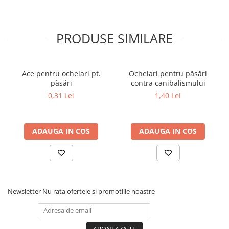
necesită efort minim de curățare.
Dimensiuni:
partea de intrare găini – 198 mm înălțime,
202 mm lățime
PRODUSE SIMILARE
partea de prindere pe perete - 505 mm
înălțime,372 mm lățime
Culoare :
roșu
Ace pentru ochelari pt.
Ochelari pentru păsări
Imagine cu titlu informativ!
păsări
contra canibalismului
0,31 Lei
1,40 Lei
ADAUGA IN COS
ADAUGA IN COS
Newsletter
Nu rata ofertele si promotiile noastre