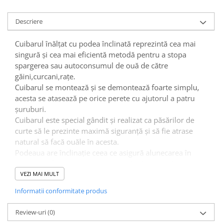
Descriere
Cuibarul înălțat cu podea înclinată reprezintă cea mai
singură și cea mai eficientă metodă pentru a stopa
spargerea sau autoconsumul de ouă de către
găini,curcani,rațe.
Cuibarul se montează și se demontează foarte simplu,
acesta se atasează pe orice perete cu ajutorul a patru
șuruburi.
Cuibarul este special gândit și realizat ca păsărilor de
curte să le prezinte maximă siguranță și să fie atrase
natural să facă ouăle în acesta.
Podeaua are înclinație ceea ce asigură alunecarea în
siguranță (fără să se spargă) a ouălor în cutia de
colectare. Păsările dumneavoastră nu mai pot sparge
VEZI MAI MULT
sau murdări ouăle. În fiecare zi se poate deschide
Informatii conformitate produs
capacul și aduna oua proaspătă.Cutia de colectare are
capacitate de 15-20 de ouă.
Review-uri
(0)
Gradul de igienă al cuibarului este întotdeauna ridicat și