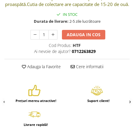
proaspătă.Cutia de colectare are capacitate de 15-20 de ouă.
Hrănitori
IN STOC
Custi si accesorii
Durata de livrare:
2-5 zile lucrătoare
Suplimente
Hrană
ADAUGA IN COS
Prepelițe
Cod Produs:
HTF
Adăpători
Ai nevoie de ajutor?
0712263829
Hrănitori
Adauga la Favorite
Cere informatii
Accesorii
Rozătoare
Hrană păsări
Combatere dăunători
Prețuri mereu atractive!
Suport client!
Pisici
Grădină
Livrare rapidă!